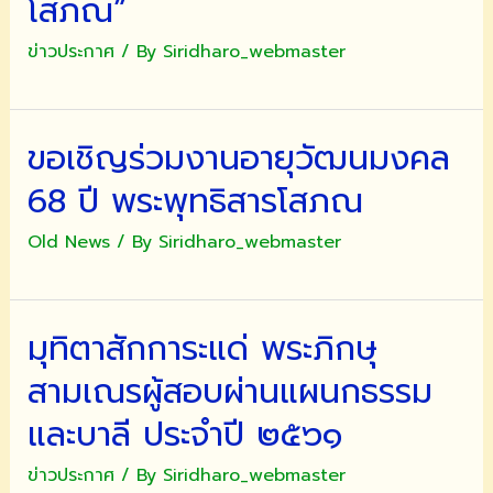
โสภณ”
๒๕๖๓
ข่าวประกาศ
/ By
Siridharo_webmaster
ขอเชิญร่วมงานอายุวัฒนมงคล
68 ปี พระพุทธิสารโสภณ
Old News
/ By
Siridharo_webmaster
มุทิตาสักการะแด่ พระภิกษุ
สามเณรผู้สอบผ่านแผนกธรรม
และบาลี ประจำปี ๒๕๖๑
ข่าวประกาศ
/ By
Siridharo_webmaster