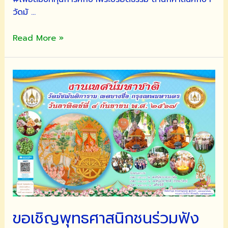
วัดมั …
ขอ
Read More »
เชิญ
พุทธศาสนิกชน
ร่วม
ฟัง
เทศน์
และ
เป็น
เจ้า
ภาพ
เทศน์
มหาชาติ
สืบสาน
ประเพณี
ขอเชิญพุทธศาสนิกชนร่วมฟัง
และ