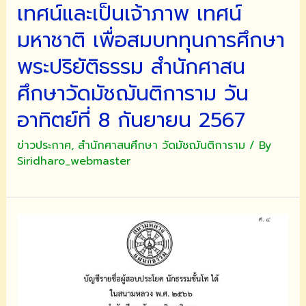
ปลูก
เทศน์และเป็นเจ้าภาพ เทศน์
ศรัทธา
มหาชาติ เพื่อสมบททุนการศึกษา
แก่
พุทธศาสนิกชน
พระปริยัติธรรม สำนักศาสน
ให้
ตระหนัก
ศึกษาวัดมัชฌันติการาม วัน
ถึง
อาทิตย์ที่ 8 กันยายน 2567
คุณค่า
ใน
ข่าวประกาศ
,
สำนักศาสนศึกษา วัดมัชฌันติการาม
/ By
การ
Siridharo_webmaster
สร้าง
ทานบารมี
ซึ่ง
จะ
ช่วย
ส่ง
เสริม
การ