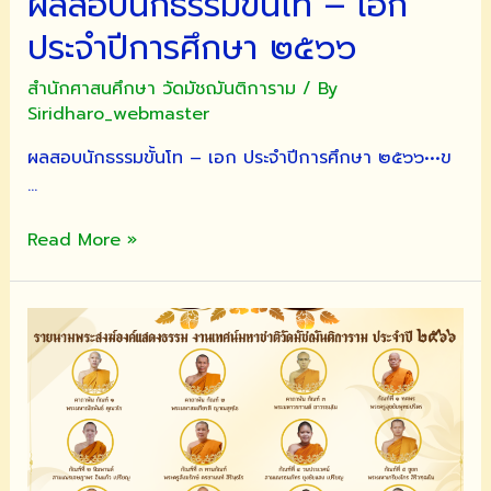
ผลสอบนักธรรมขั้นโท – เอก
ประจำปีการศึกษา ๒๕๖๖
สำนักศาสนศึกษา วัดมัชฌันติการาม
/ By
Siridharo_webmaster
ผลสอบนักธรรมขั้นโท – เอก ประจำปีการศึกษา ๒๕๖๖•••ข
…
ผล
Read More »
สอบ
นัก
ธรรม
ขั้น
โท
–
เอก
ประจำ
ปี