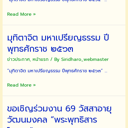
“มุทิตา
Read More »
จิต
มหา
มุทิตาจิต มหาเปรียญธรรม ปี
เปรียญ
ธรรม
พุทธศักราช ๒๕๖๓
ปี
พุทธศักราช
ข่าวประกาศ
,
หน้าแรก
/ By
Siridharo_webmaster
๒๕๖๕”
“มุทิตาจิต มหาเปรียญธรรม ปีพุทธศักราช ๒๕๖๓” …
มุทิตา
Read More »
จิต
มหา
ขอเชิญร่วมงาน 69 วัสสาอายุ
เปรียญ
ธรรม
วัฒนมงคล “พระพุทธิสาร
ปี
พุทธศักราช