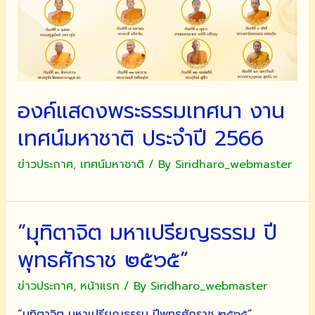
การ
ศึกษา
๒๕๖๖
องค์แสดงพระธรรมเทศนา งาน
เทศน์มหาชาติ ประจำปี 2566
ข่าวประกาศ
,
เทศน์มหาชาติ
/ By
Siridharo_webmaster
“มุทิตาจิต มหาเปรียญธรรม ปี
พุทธศักราช ๒๕๖๕”
ข่าวประกาศ
,
หน้าแรก
/ By
Siridharo_webmaster
“มุทิตาจิต มหาเปรียญธรรม ปีพุทธศักราช ๒๕๖๕” …