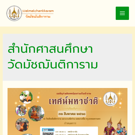
Skip
to
MAI
content
MEN
สำนักศาสนศึกษา
วัดมัชฌันติการาม