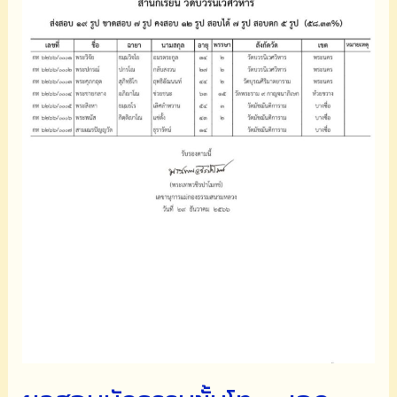
ปฏิบัติ
นำ
ไป
สู่
มรรคผล
นิพพาน