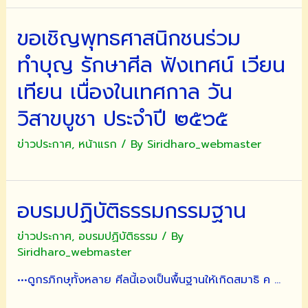
สัตว์
ขอเชิญพุทธศาสนิกชนร่วม
เลี้ยง
ทุก
ทำบุญ รักษาศีล ฟังเทศน์ เวียน
ชนิด
เทียน เนื่องในเทศกาล วัน
วิสาขบูชา ประจำปี ๒๕๖๕
ข่าวประกาศ
,
หน้าแรก
/ By
Siridharo_webmaster
อบรมปฏิบัติธรรมกรรมฐาน
ข่าวประกาศ
,
อบรมปฏิบัติธรรม
/ By
Siridharo_webmaster
•••ดูกรภิกษุทั้งหลาย ศีลนี้เองเป็นพื้นฐานให้เกิดสมาธิ ค …