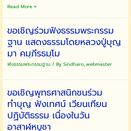
รายการ
ฌาปนกิจ
Read More »
จะ
สัตว์
ระบุ
เลี้ยง
ชื่อ
ขอเชิญร่วมฟังธรรมพระกรรม
ทุก
ผู้
ชนิด
ฐาน แสดงธรรมโดยหลวงปู่บุญ
สร้าง
ตาม
มา คมฺภีรธมฺโม
ตำแหน่ง
ใน
ฟังธรรมพระกรรมฐาน
/ By
Siridharo_webmaster
ภาพ
ขอเชิญพุทธศาสนิกชนร่วม
ทำบุญ ฟังเทศน์ เวียนเทียน
ปฏิบัติธรรม เนื่องในวัน
อาสาฬหบูชา