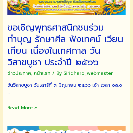
ขอเชิญพุทธศาสนิกชนร่วม
ทำบุญ รักษาศีล ฟังเทศน์ เวียน
เทียน เนื่องในเทศกาล วัน
วิสาขบูชา ประจำปี ๒๕๖๖
ข่าวประกาศ
,
หน้าแรก
/ By
Siridharo_webmaster
วันวิสาขบูชา วันเสาร์ที่ ๓ มิถุนายน ๒๕๖๖ เช้า เวลา ๐๘.๐
…
ขอ
Read More »
เชิญ
พุทธศาสนิกชน
ร่วม