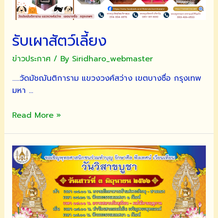
รับเผาสัตว์เลี้ยง
ข่าวประกาศ
/ By
Siridharo_webmaster
…..วัดมัชฌันติการาม แขวงวงศ์สว่าง เขตบางซื่อ กรุงเทพ
มหา …
รับ
Read More »
เผา
สัตว์
เลี้ยง