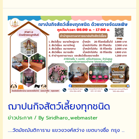
เชิญ
พุทธศาสนิกชน
ร่วม
ทำบุญ
สร้าง
ศาลา
ปฏิบัติ
ธรรม
โครงการ
สร้าง
สวน
ป่า
กลาง
ฌาปนกิจสัตว์เลี้ยงทุกชนิด
กรุง
วัดมัชฌันติการาม
ข่าวประกาศ
/ By
Siridharo_webmaster
ตาม
รายการ
…..วัดมัชฌันติการาม แขวงวงศ์สว่าง เขตบางซื่อ กรุง …
แต่ละ