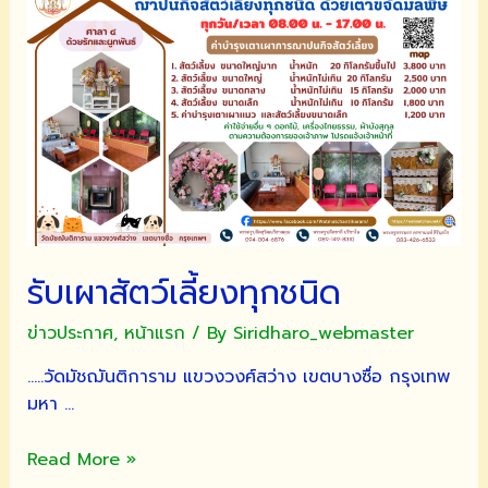
ทำบุญ
รักษา
ศีล
ฟัง
เทศน์
เวียน
เทียน
เนื่อง
ใน
เทศกาล
รับเผาสัตว์เลี้ยงทุกชนิด
วัน
วิสาขบูชา
ข่าวประกาศ
,
หน้าแรก
/ By
Siridharo_webmaster
ประจำ
ปี
…..วัดมัชฌันติการาม แขวงวงศ์สว่าง เขตบางซื่อ กรุงเทพ
๒๕๖๖
มหา …
รับ
Read More »
เผา