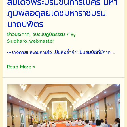
สมเด็จพระบรมชนกาธิเบศร มหา
ภูมิพลอดุลยเดชมหาราชบรม
นาถบพิตร
ข่าวประกาศ
,
อบรมปฏิบัติธรรม
/ By
Siridharo_webmaster
•••ร่างกายและลมหายใจ เป็นสิ่งล้ำค่า เป็นสมบัติที่มีค่าท …
ขอ
Read More »
เชิญ
พุทธศาสนิกชน
บวช
เนกขัม
มะ
บารมี
เพื่อ
น้อม