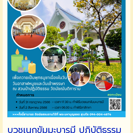
บรม
นาถ
บพิตร
บวชเนกขัมมะบารมี ปฏิบัติธรรม