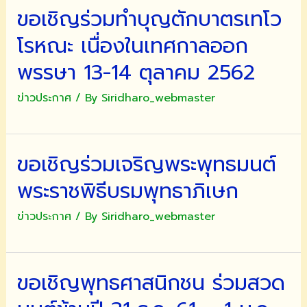
ขอเชิญร่วมทำบุญตักบาตรเทโว
โรหณะ เนื่องในเทศกาลออก
พรรษา 13-14 ตุลาคม 2562
ข่าวประกาศ
/ By
Siridharo_webmaster
ขอเชิญร่วมเจริญพระพุทธมนต์
พระราชพิธีบรมพุทธาภิเษก
ข่าวประกาศ
/ By
Siridharo_webmaster
ขอเชิญพุทธศาสนิกชน ร่วมสวด