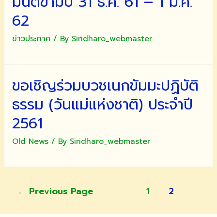
มนต์ข้ามปี 31 ธ.ค. 61 – 1 ม.ค.
62
ข่าวประกาศ
/ By
Siridharo_webmaster
ขอเชิญร่วมบวชเนกขัมมะปฏิบัติ
ธรรม (วันแม่แห่งชาติ) ประจำปี
2561
Old News
/ By
Siridharo_webmaster
แนะแนว
←
Previous Page
1
2
เรื่อง