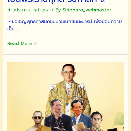
ข่าวประกาศ
,
หน้าแรก
/ By
Siridharo_webmaster
•••ขอเชิญพุทธศาสนิกชนบวชเนกขัมมะบารมี เพื่อน้อมถวาย
เป็น …
ขอ
Read More »
เชิญ
พุทธศาสนิกชน
บวช
เนกขัม
มะ
บารมี
เพื่อ
น้อม
ถวาย
เป็น
พระ