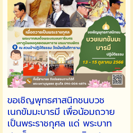
ราช
กุศล
รัชกาล
ที่
๙
ขอเชิญพุทธศาสนิกชนบวช
เนกขัมมะบารมี เพื่อน้อมถวาย
เป็นพระราชกุศล แด่ พระบาท