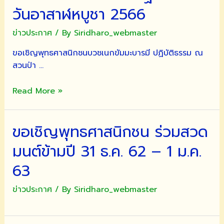
วันอาสาฬหบูชา 2566
ข่าวประกาศ
/ By
Siridharo_webmaster
ขอเชิญพุทธศาสนิกชนบวชเนกขัมมะบารมี ปฏิบัติธรรม ณ
สวนป่า …
บวช
Read More »
เนกขัม
มะ
ขอเชิญพุทธศาสนิกชน ร่วมสวด
บารมี
ปฏิบัติ
มนต์ข้ามปี 31 ธ.ค. 62 – 1 ม.ค.
ธรรม
วัน
63
อาสาฬหบูชา
ข่าวประกาศ
/ By
Siridharo_webmaster
2566