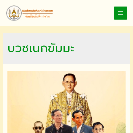
Skip
to
MAI
content
MEN
บวชเนกขัมมะ