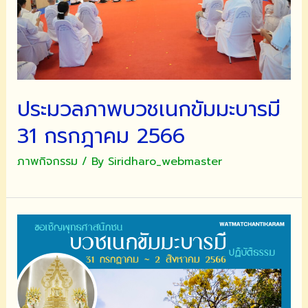
ถวาย
เป็น
พระ
ราช
กุศล
แด่
ประมวลภาพบวชเนกขัมมะบารมี
พระบาท
31 กรกฎาคม 2566
สมเด็จ
พระบรม
ภาพกิจกรรม
/ By
Siridharo_webmaster
ชน
กา
ธิเบ
ศร
มหา
ภูมิพล
อดุลย
เดช
มหาราช