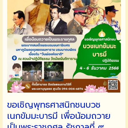
ขอเชิญพุทธศาสนิกชนบวช
เนกขัมมะบารมี เพื่อน้อมถวาย
เป็นพระราชกุศล รัชกาลที่ ๙