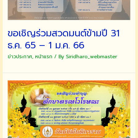
ปี
พุทธศักราช
๒๕๖๖
“สุข
ขอเชิญร่วมสวดมนต์ข้ามปี 31
สำราญ
2023
ธ.ค. 65 – 1 ม.ค. 66
โชค
ดี
ข่าวประกาศ
,
หน้าแรก
/ By
Siridharo_webmaster
ปี
กระต่าย”