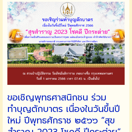
สงกรานต์
ไทย
ร่มรื่น
ชื่น
เย็น
2566
ขอเชิญพุทธศาสนิกชน ร่วม
ทำบุญตักบาตร เนื่องในวันขึ้นปี
ใหม่ ปีพุทธศักราช ๒๕๖๖ “สุข
สำราญ 2023 โชคดี ปีกระต่าย”