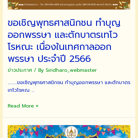
ขอเชิญพุทธศาสนิกชน ทำบุญ
ออกพรรษา และตักบาตรเทโว
โรหณะ เนื่องในเทศกาลออก
พรรษา ประจำปี 2566
ข่าวประกาศ
/ By
Siridharo_webmaster
……….ขอเชิญพุทธศาสนิกชน ทำบุญออกพรรษา และตักบาตร
เทโวโรหณ …
ขอ
Read More »
เชิญ
พุทธศาสนิกชน
ทำบุญ
ออก