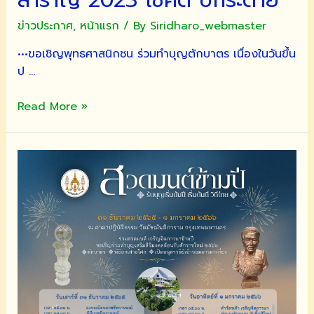
ข่าวประกาศ
,
หน้าแรก
/ By
Siridharo_webmaster
•••ขอเชิญพุทธศาสนิกชน ร่วมทำบุญตักบาตร เนื่องในวันขึ้น
ป …
ขอ
Read More »
เชิญ
พุทธศาสนิกชน
ร่วม
ทำบุญ
ตักบาตร
เนื่อง
ใน
วัน
ขึ้น
ปี
ใหม่