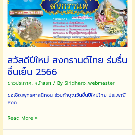
พรรษา
และ
ตักบาตร
เท
โว
โรหณะ
เนื่อง
สวัสดีปีใหม่ สงกรานต์ไทย ร่มรื่น
ใน
เทศกาล
ชื่นเย็น 2566
ออก
พรรษา
ข่าวประกาศ
,
หน้าแรก
/ By
Siridharo_webmaster
ประจำ
ขอเชิญพุทธศาสนิกชน ร่วมทำบุญวันขึ้นปีใหม่ไทย ประเพณี
ปี
สงก …
2566
สวัสดี
Read More »
ปี
ใหม่