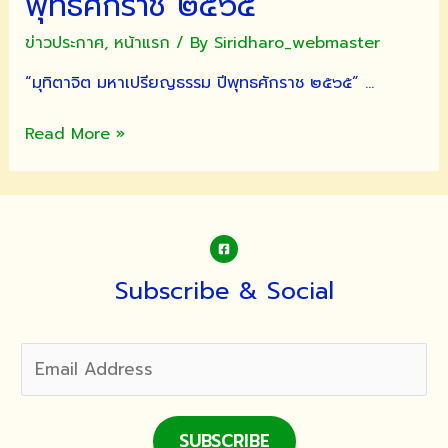
พุทธศักราช ๒๕๖๕”
แสดง
มุทิตา
ข่าวประกาศ
,
หน้าแรก
/ By
Siridharo_webmaster
จิต
“มุทิตาจิต มหาเปรียญธรรม ปีพุทธศักราช ๒๕๖๕” …
แด่
พระ
“มุทิตา
Read More »
ภิกษุ-
จิต
สามเณร
มหา
ผู้
เปรียญ
สอบ
ธรรม
ผ่าน
ปี
แผนก
พุทธศักราช
บาลี
Subscribe & Social
๒๕๖๕”
ประจำ
ปี
การ
ศึกษา
๒๕๖๖
SUBSCRIBE