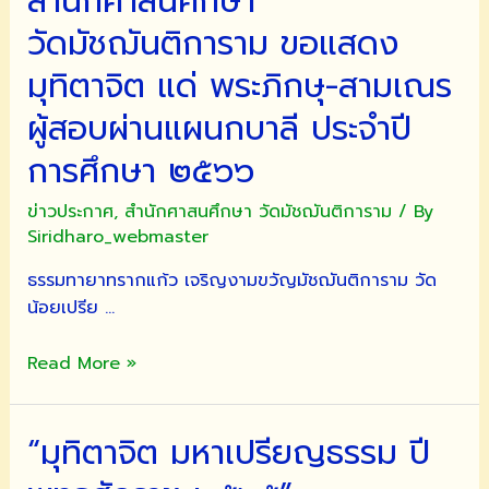
สำนักศาสนศึกษา
วัดมัชฌันติการาม ขอแสดง
มุทิตาจิต แด่ พระภิกษุ-สามเณร
ผู้สอบผ่านแผนกบาลี ประจำปี
การศึกษา ๒๕๖๖
ข่าวประกาศ
,
สำนักศาสนศึกษา วัดมัชฌันติการาม
/ By
Siridharo_webmaster
ธรรมทายาทรากแก้ว เจริญงามขวัญมัชฌันติการาม วัด
น้อยเปรีย …
สำนัก
Read More »
ศาสน
ศึกษา
“มุทิตาจิต มหาเปรียญธรรม ปี
วัดมัชฌันติการาม
ขอ