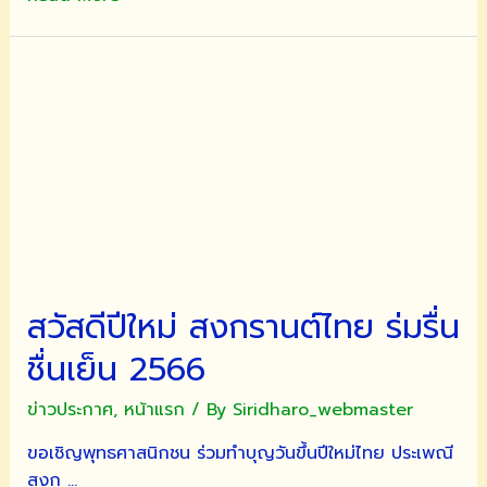
เชิญ
พุทธศาสนิกชน
ร่วม
ทำบุญ
วัน
ขึ้น
ปี
ใหม่
ไทย
ประเพณี
สงกรานต์
สวัสดีปีใหม่ สงกรานต์ไทย ร่มรื่น
และ
วัน
ชื่นเย็น 2566
ผู้
สูง
ข่าวประกาศ
,
หน้าแรก
/ By
Siridharo_webmaster
อายุ
ขอเชิญพุทธศาสนิกชน ร่วมทำบุญวันขึ้นปีใหม่ไทย ประเพณี
ประจำ
สงก …
ปี