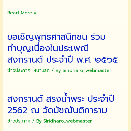
๒๕๖๗
สวัสดี
Read More »
ปี
ใหม่
ขอเชิญพุทธศาสนิกชน ร่วม
สงกรานต์
ไทย
ทำบุญเนื่องในประเพณี
ร่มรื่น
ชื่น
สงกรานต์ ประจำปี พ.ศ. ๒๕๖๕
เย็น
ข่าวประกาศ
,
หน้าแรก
/ By
Siridharo_webmaster
2566
สงกรานต์ สรงน้ำพระ ประจำปี
2562 ณ วัดมัชฌันติการาม
ข่าวประกาศ
/ By
Siridharo_webmaster