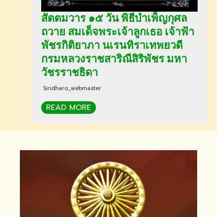
สัตตมวาร ๑๕ วัน พิธีบำเพ็ญกุศล
ถวาย สมเด็จพระเจ้าลูกเธอ เจ้าฟ้า
พัชรกิติยาภา นเรนทิราเทพยวดี
กรมหลวงราชสาริณีสิริพัชร มหา
วัชรราชธิดา
Siridharo_webmaster
READ MORE