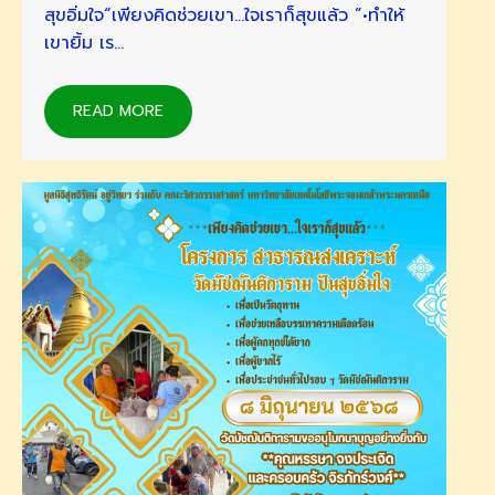
สุขอิ่มใจ“เพียงคิดช่วยเขา…ใจเราก็สุขแล้ว ”•ทำให้
เขายิ้ม เร…
READ MORE