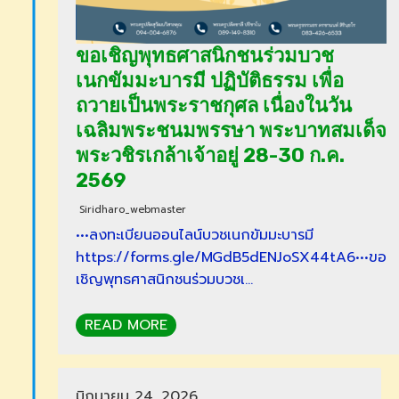
ขอเชิญพุทธศาสนิกชนร่วมบวช
เนกขัมมะบารมี ปฏิบัติธรรม เพื่อ
ถวายเป็นพระราชกุศล เนื่องในวัน
เฉลิมพระชนมพรรษา พระบาทสมเด็จ
พระวชิรเกล้าเจ้าอยู่ 28-30 ก.ค.
2569
Siridharo_webmaster
•••ลงทะเบียนออนไลน์บวชเนกขัมมะบารมี
https://forms.gle/MGdB5dENJoSX44tA6•••ขอ
เชิญพุทธศาสนิกชนร่วมบวชเ…
READ MORE
มิถุนายน 24, 2026