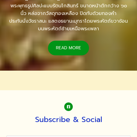
พระพุทธรูปศิลปะแบบรัตนโกสินทร์ ขนาดหน้าตักกว้าง ๖๐
นิ้ว หล่อจากวัสดุทองเหลือง ปิดทับด้วยทองคำ
ประทับนั่งวัชราสนะ แสดงธยานะมุทราโดยพระหัตถ์ขวาช้อน
บนพระหัตถ์ซ้ายเหนือพระเพลา
READ MORE
Subscribe & Social