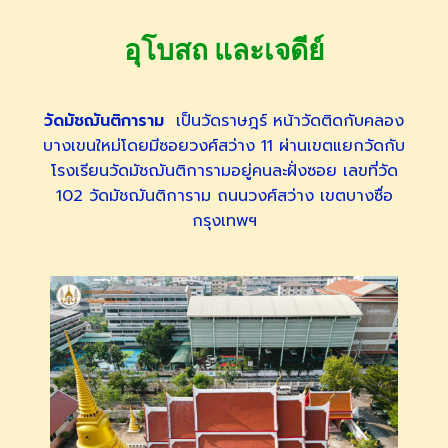
อุโบสถ และเจดีย์
วัดมัชฌันติการาม
เป็นวัดราษฎร์ หน้าวัดติดกับคลอง
บางเขนใหม่โดยมีซอยวงศ์สว่าง 11 ผ่านเขตแยกวัดกับ
โรงเรียนวัดมัชฌันติการามอยู่คนละฝั่งซอย เลขที่วัด
102 วัดมัชฌันติการาม ถนนวงศ์สว่าง เขตบางซื่อ
กรุงเทพฯ