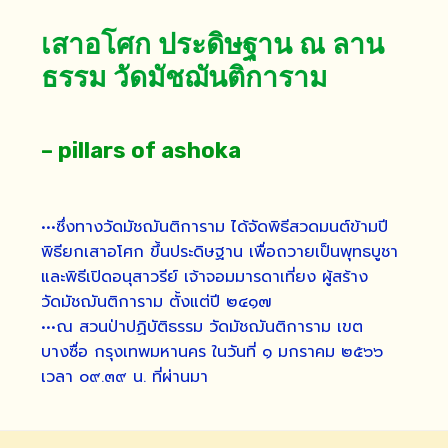
เสาอโศก ประดิษฐาน ณ ลาน
ธรรม วัดมัชฌันติการาม
– pillars of ashoka
•••ซึ่งทางวัดมัชฌันติการาม ได้จัดพิธีสวดมนต์ข้ามปี
พิธียกเสาอโศก ขึ้นประดิษฐาน เพื่อถวายเป็นพุทธบูชา
และพิธีเปิดอนุสาวรีย์ เจ้าจอมมารดาเที่ยง ผู้สร้าง
วัดมัชฌันติการาม ตั้งแต่ปี ๒๔๑๗
•••ณ สวนป่าปฏิบัติธรรม วัดมัชฌันติการาม เขต
บางซื่อ กรุงเทพมหานคร ในวันที่ ๑ มกราคม ๒๕๖๖
เวลา ๐๙.๓๙ น. ที่ผ่านมา