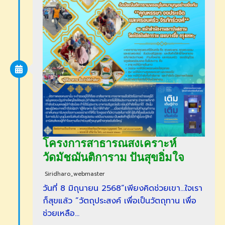
โครงการสาธารณสงเคราะห์
วัดมัชฌันติการาม ปันสุขอิ่มใจ
Siridharo_webmaster
วันที่ 8 มิถุนายน 2568“เพียงคิดช่วยเขา…ใจเรา
ก็สุขแล้ว ”วัตถุประสงค์ เพื่อเป็นวัตถุทาน เพื่อ
ช่วยเหลือ…