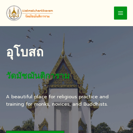
Skip
to
MAI
content
MEN
อุโบสถ
วัดมัชฌันติการาม
A beautiful place for religious practice and
training for monks, novices, and Buddhists.