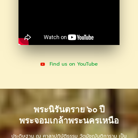
Find us on YouTube​
พระนิรันตราย ๖๐ ปี
พระจอมเกล้าพระนครเหนือ
ประดิษฐาน ณ ศาลาปฏิบัติธรรม วัดมัชฌันติการาม เป็น