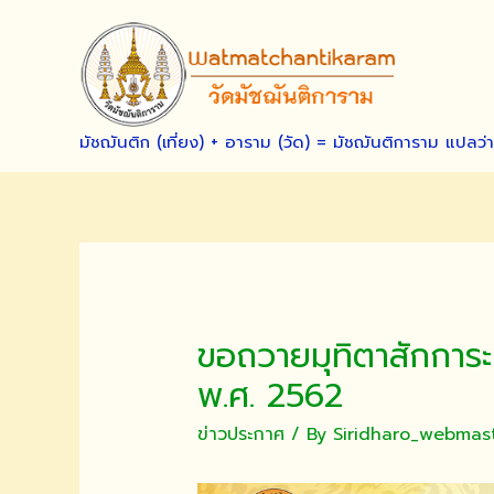
Skip
to
content
มัชฌันติก (เที่ยง) + อาราม (วัด) = มัชฌันติการาม แปลว่
ขอถวายมุทิตาสักการะ
พ.ศ. 2562
ข่าวประกาศ
/ By
Siridharo_webmas