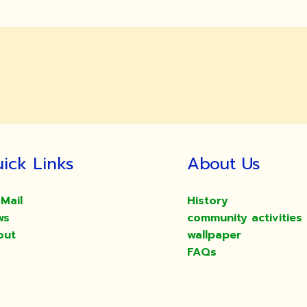
ick Links
About Us
Mail
History
ws
community activities
out
wallpaper
FAQs