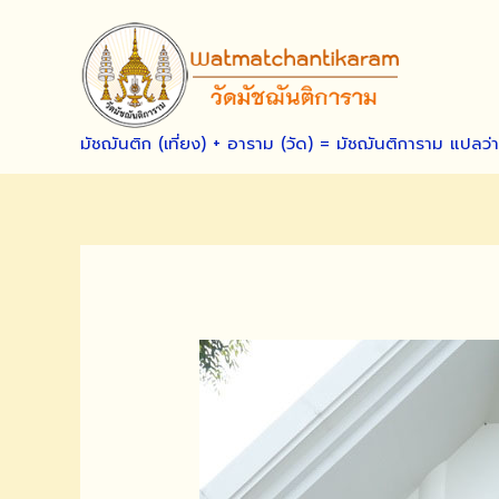
Skip
to
content
มัชฌันติก (เที่ยง) + อาราม (วัด) = มัชฌันติการาม แปลว่