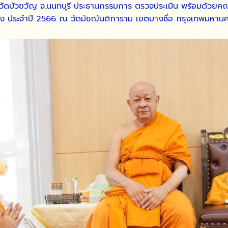
ัดบัวขวัญ จ.นนทบุรี ประธานกรรมการ ตรวจประเมิน พร้อมด้วยคณะ
าง ประจำปี 2566 ณ วัดมัชฌันติการาม เขตบางซื่อ กรุงเทพมหาน