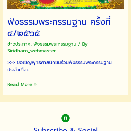
ฟังธรรมพระกรรมฐาน ครั้งที่
๔/๒๕๖๕
ข่าวประกาศ
,
ฟังธรรมพระกรรมฐาน
/ By
Siridharo_webmaster
>>> ขอเชิญพุทธศาสนิกชนร่วมฟังธรรมพระกรรมฐาน
ประจำเดือน …
ฟัง
Read More »
ธรรม
พระกร
รม
ฐาน
ครั้ง
ที่
Subscribe & Social