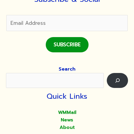
๔/๒๕๖๕
SUBSCRIBE
Search
Quick Links
WMMail
News
About