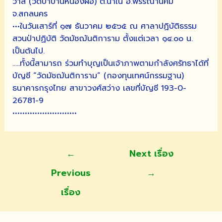
วาส (วัดป่าบ้านหนองผือ) ต.นาใน อ.พรรณานิคม
จ.สกลนคร
•••ในวันเสาร์ที่ ๑๗ ธันวาคม ๒๕๖๕ ณ ศาลาปฏิบัติธรรม
สวนป่าปฏิบัติ วัดมัชฌันติการาม ตั้งแต่เวลา ๑๔.๐๐ น.
เป็นต้นไป.
…..ทั้งนี้สามารถ ร่วมทำบุญเป็นเจ้าภาพตามกำลังศรัทธาได้ที่
บัญชี “วัดมัชฌันติการาม” (กองทุนเทศน์กรรมฐาน)
ธนาคารกรุงไทย สาขาวงศ์สว่าง เลขที่บัญชี 193-0-
26781-9
••••••••••••••••••••••••••
แนะแนว
←
Next เรื่อง
เรื่อง
Previous
→
เรื่อง