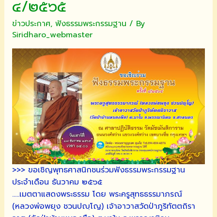
๔/๒๕๖๕
ข่าวประกาศ
,
ฟังธรรมพระกรรมฐาน
/ By
Siridharo_webmaster
>>> ขอเชิญพุทธศาสนิกชนร่วมฟังธรรมพระกรรมฐาน
ประจำเดือน ธันวาคม ๒๕๖๕
…..เมตตาแสดงพระธรรม โดย พระครูสุทธธรรมาภรณ์
(หลวงพ่อพยุง ชวนปญฺโญ) เจ้าอาวาสวัดป่าภูริทัตตถิรา