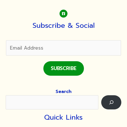
มา
ตรวจ
สุขภาพ…
ฟรี!!
Subscribe & Social
กับ
โครงการ
“กรุงเทพฯ
ห่วงใย
ใส่ใจ
สุขภาพ”
SUBSCRIBE
ณ
สวน
ป่า
Search
ปฏิบัติ
ธรรม
วัดมัชฌันติการาม
Quick Links