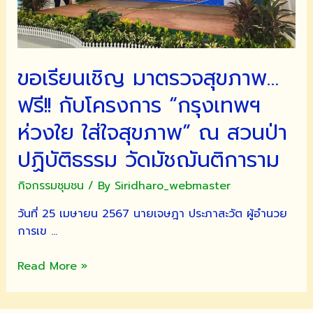
ขอเรียนเชิญ มาตรวจสุขภาพ…
ฟรี!! กับโครงการ “กรุงเทพฯ
ห่วงใย ใส่ใจสุขภาพ” ณ สวนป่า
ปฏิบัติธรรม วัดมัชฌันติการาม
กิจกรรมชุมชน
/ By
Siridharo_webmaster
วันที่ 25 เมษายน 2567 นายเจษฎา ประภาสะวัต ผู้อำนวย
การเข …
ขอ
Read More »
เรียน
เชิญ