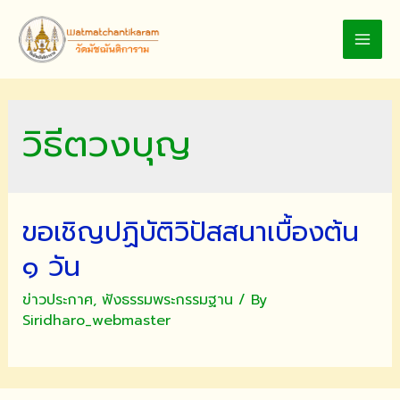
Skip
to
MAI
content
MEN
วิธีตวงบุญ
ขอเชิญปฏิบัติวิปัสสนาเบื้องต้น
๑ วัน
ข่าวประกาศ
,
ฟังธรรมพระกรรมฐาน
/ By
Siridharo_webmaster