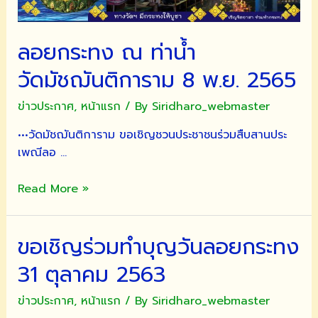
ลอยกระทง ณ ท่าน้ำ
วัดมัชฌันติการาม 8 พ.ย. 2565
ข่าวประกาศ
,
หน้าแรก
/ By
Siridharo_webmaster
•••วัดมัชฌันติการาม ขอเชิญชวนประชาชนร่วมสืบสานประ
เพณีลอ …
ลอย
Read More »
กระทง
ณ
ขอเชิญร่วมทำบุญวันลอยกระทง
ท่าน้ำ
วัดมัชฌันติการาม
31 ตุลาคม 2563
8
พ.ย.
ข่าวประกาศ
,
หน้าแรก
/ By
Siridharo_webmaster
2565