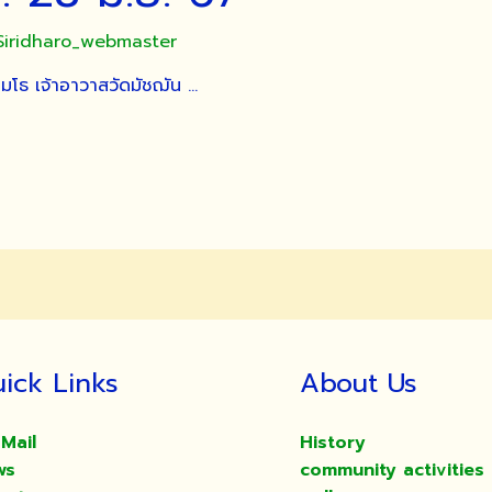
Siridharo_webmaster
โธ เจ้าอาวาสวัดมัชฌัน …
ick Links
About Us
Mail
History
ws
community activities