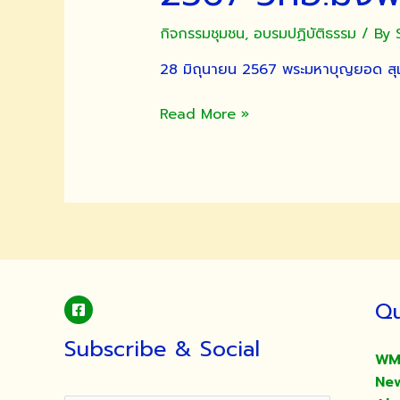
กิจกรรมชุมชน
,
อบรมปฏิบัติธรรม
/ By
28 มิถุนายน 2567 พระมหาบุญยอด สุเม
โครงการ
Read More »
อบรม
จริยธรรม
นักศึกษา
ใหม่
ประจำ
ปี
การ
ศึกษา
Qu
2567
วทอ.มจพ.
Subscribe & Social
28
WM
มิ.ย.
Ne