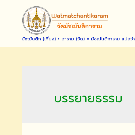
Skip
to
content
มัชฌันติก (เที่ยง) + อาราม (วัด) = มัชฌันติการาม แปลว่
บรรยายธรรม