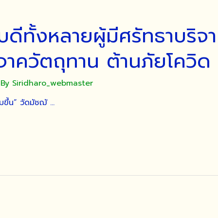
ีทั้งหลายผู้มีศรัทธาบริจาค
ิจาควัตถุทาน ต้านภัยโควิด
 By
Siridharo_webmaster
มขึ้น” วัดมัชฌั …