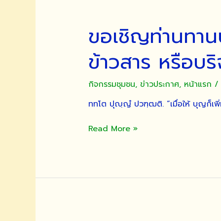
ขอเชิญท่านทานบด
ข้าวสาร หรือบร
กิจกรรมชุมชน
,
ข่าวประกาศ
,
หน้าแรก
/
ททโต ปุญฺญํ ปวฑฺฒติ. “เมื่อให้ บุญก็เพิ่
ขอ
Read More »
เชิญ
ท่าน
ทานบดี
ทั้ง
หลาย
ผู้
มี