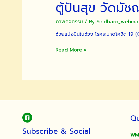
ตู้ปันสุข วัดมัช
ศรัทธา
บริจาค
ปัจจัย
ภาพกิจกรรม
/ By
Siridharo_webma
ซื้อ
ช่วยแบ่งปันในช่วง โรคระบาดโควิด 19 (
ข้าวสาร
หรือ
ตู้
Read More »
บริจาค
ปัน
วัตถุ
สุข
ทาน
วัดมัชฌันติการาม
ต้าน
(ตู้
ภัย
มัชฌั
โค
น
วิด
ปัน
19
สุข)
Qu
Subscribe & Social
WM