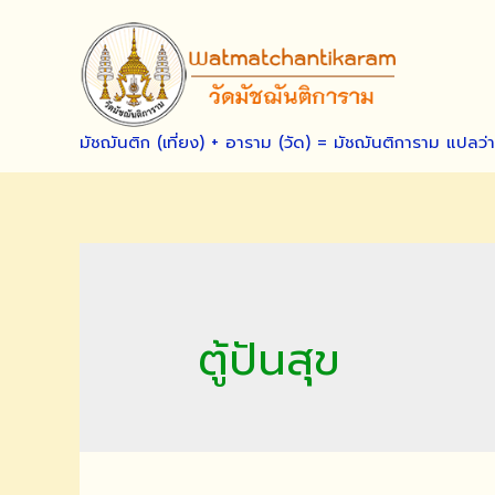
Skip
to
content
มัชฌันติก (เที่ยง) + อาราม (วัด) = มัชฌันติการาม แปลว่
ตู้ปันสุข