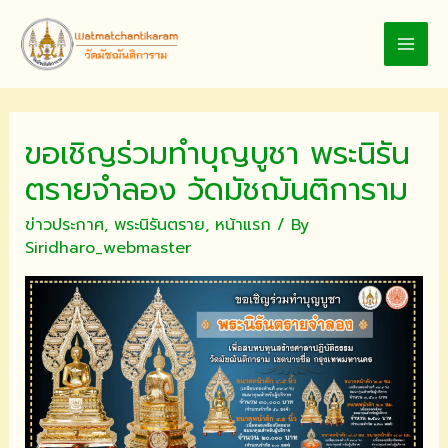
Skip
to
MAI
content
MEN
ขอเชิญร่วมทำบุญบูชา พระนิรัน
ตรายจำลอง วัดมัชฌันติการาม
ข่าวประกาศ
,
พระนิรันตราย
,
หน้าแรก
/ By
Siridharo_webmaster