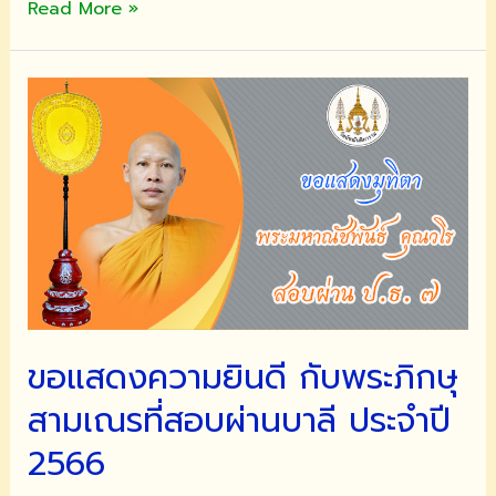
สำนัก
Read More »
ศาสน
ศึกษา
วัดมัชฌันติการาม
ขอ
แสดง
มุทิตา
จิต
แด่
พระ
ภิกษุ-
สามเณร
ผู้
ขอแสดงความยินดี กับพระภิกษุ
สอบ
ผ่าน
สามเณรที่สอบผ่านบาลี ประจำปี
แผนก
บาลี
2566
ประจำ