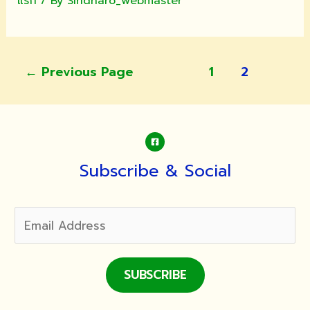
แรก
/ By
Siridharo_webmaster
แนะแนว
←
Previous Page
1
2
เรื่อง
Subscribe & Social
SUBSCRIBE