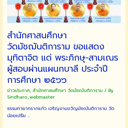
ตั้ง
เปรียญ
ธรรม
๖
ประโยค
สำนักศาสนศึกษา
วัดมัชฌันติการาม ขอแสดง
มุทิตาจิต แด่ พระภิกษุ-สามเณร
ผู้สอบผ่านแผนกบาลี ประจำปี
การศึกษา ๒๕๖๖
ข่าวประกาศ
,
สำนักศาสนศึกษา วัดมัชฌันติการาม
/ By
Siridharo_webmaster
ธรรมทายาทรากแก้ว เจริญงามขวัญมัชฌันติการาม วัด
น้อยเปรีย …