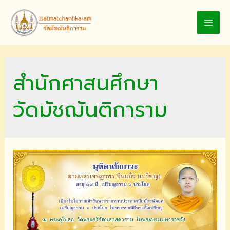
Skip
to
MAI
content
MEN
สำนักศาสนศึกษา
วัดมัชฌันติการาม