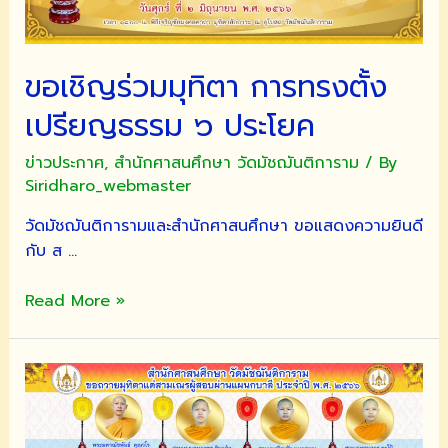
ขอเชิญร่วมมุทิตา การทรงตั้ง
เปรียญธรรม ๖ ประโยค
ข่าวประกาศ
,
สำนักศาสนศึกษา วัดมัชฌันติการาม
/ By
Siridharo_webmaster
วัดมัชฌันติการามและสำนักศาสนศึกษา ขอแสดงความยินดี
กับ ส …
ขอ
Read More »
เชิญ
ร่วม
มุทิตา
การ
ทรง