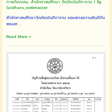
ภาพกิจกรรม
,
สำนักศาสนศึกษา วัดมัชฌันติการาม
/ By
ปี
Siridharo_webmaster
การ
ศึกษา
สำนักศาสนศึกษาวัดมัชฌันติการาม ขอแสดงความยินดีกับ
๒๕๖๖
พระมห …
ขอ
Read More »
แสดง
ความ
ยินดี
กับ
พระ
ภิกษุ
สามเณร
ที่
สอบ
ผ่าน
บาลี
ประจำ