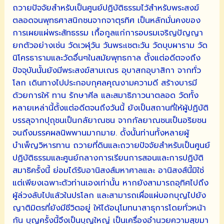
ถวายปัจจัยสำหรับเป็นศูนย์ปฏิบัติธรรมไว้สำหรับพระสงฆ์
ตลอดจนพุทธศาสนิกชนจากจาตุรทิศ เป็นหลักมั่นคงของ
การเผยแผ่พระสัทธรรม เกื้อกูลแก่การอบรมเจริญปัญญา
ยกตัวอย่างเช่น วัดเวฬุวัน วันพระเชตะวัน วัดบุบผาราม วัด
นิโครธารามและวัดอื่นๆในสมัยพุทธกาล ตั้งแต่อดีตจงถึง
ปัจจุบันนั้นยังมีพระสงฆ์สามเณร อุบาสกอุบาสิกา จากทั่ว
โลก เดินทางไปประกอบกุศลคุณงามความดี สร้างบารมี
ด้วยการให้ ทาน รักษาศีล และสมาธิภาวนาตลอด วัดทั้ง
หลายเหล่านี้ตั้งแต่อดีตจนถึงวันนี้ ยังเป็นสถานที่ให้ผู้ปฏิบัติ
บรรลุจากปุถุชนเป็นกลัยาณชน จากกัลยาณชนเป็นอริยชน
จนถึงมรรคผลนิพพานมากมาย. ดั้งนั้นท่านทั้งหลายผู้
บำเพ็ญวิหารทาน ถวายที่ดินและถวายปัจจัยสำหรับเป็นศูนย์
ปฏิบัติธรรมและศูนย์กลางการเรียนการสอนและการปฏิบัติ
สมาธิครั้งนี้ ย่อมได้รับอานิสงส์มหาศาลและ อานิสงส์นี้มิใช่
แต่เพียงเฉพาะตัวท่านเองเท่านั้น หากยังสามารถอุทิศไปถึง
ผู้ล่วงลับไปแล้วในปรโลก และสามารถเผื่อแผ่บอกบุญไปยัง
ญาติมิตรที่ยังมีชีวิตอยู่ ให้ได้อนุโมทนาสาธุการโดยทั่วหน้า
กัน บุญครั้งนี้จึงเป็นบุญใหญ่ เป็นเครื่องอำนวยความสุขมา