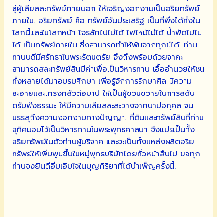
สู่ผู้เสียสละทรัพย์ภายนอก ให้เจริญงอกงามเป็นอริยทรัพย์
ภายใน. อริยทรัพย์ คือ ทรัพย์อันประเสริฐ เป็นที่พึ่งได้ทั้งใน
โลกนี้และในโลกหน้า โจรลักไปไม่ได้ ไฟไหม้ไม่ได้ น้ำพัดไปไม่
ได้ เป็นทรัพย์ภายใน ซึ่งสามารถทำให้พ้นจากทุกข์ได้ .ท่าน
ทานบดีมีศรัทธาในพระรัตนตรัย จึงถึงพร้อมด้วยจาคะ
สามารถสละทรัพย์สินมีค่าเพื่อเป็นวิหารทาน เอื้ออำนวยให้ชน
ทั้งหลายได้มาอบรมศึกษา เพื่อรู้จักการรักษาศีล มีความ
ละอายและเกรงกลัวต่อบาป ให้เป็นผู้ขวนขวายในการสดับ
ตรับฟังธรรมะ ให้มีความเสียสละละวางจากบาปอกุศล จน
บรรลุถึงความงอกงามทางปัญญา. ที่ดินและทรัพย์สินที่ท่าน
อุทิศมอบไว้เป็นวิหารทานในพระพุทธศาสนา จึงแปรเป็นทั้ง
อริยทรัพย์ในตัวท่านผู้บริจาค และจะเป็นทั้งแหล่งผลิตอริย
ทรัพย์ให้เพิ่มพูนขึ้นในหมู่พุทธบริษัทโดยทั่วหน้าสืบไป ขอทุก
ท่านจงยินดีอิ่มเอิบใจในบุญกิริยาที่ได้บำเพ็ญครั้งนี้.