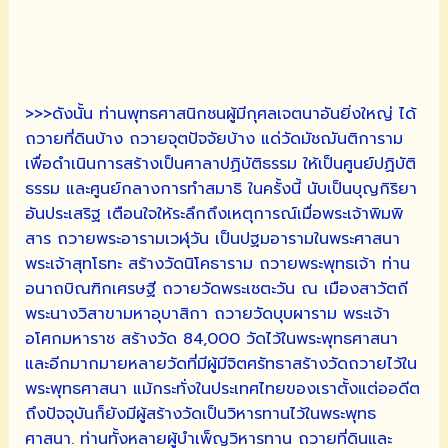
>>>ดังนั้น ท่านพุทธศาสนิกชนผู้มีกุศลเจตนาอันยิ่งใหญ่ ได้
ถวายที่ดินบ้าง ถวายจุตปัจจัยบ้าง แด่วัดมัชฌันติการาม
เพื่อดำเนินการสร้างเป็นศาลาปฏิบัติธรรม ให้เป็นศูนย์ปฏิบัติ
ธรรม และศูนย์กลางการทำสมาธิ ในครั้งนี้ นับเป็นบุญกิริยา
อันประเสริฐ เตือนใจให้ระลึกถึงเหตุการณ์เมื่อพระเจ้าพิมพิ
สาร ถวายพระอารามเวฬุวัน เป็นปฐมอารามในพระศาสนา
พระเจ้าสุทโธทะ สร้างวัดนิโคธาราม ถวายพระพุทธเจ้า ท่าน
อนาถบิณฑิกเศรษฐี ถวายวัดพระเชตะวัน ณ เมืองสาวัตถี
พระนางวิสาขามหาอุบาสิกา ถวายวัดบุบผาราม พระเจ้า
อโศกมหาราช สร้างวัด 84,000 วัดไว้ในพระพุทธศาสนา
และอีกมากมายหลายวัดที่มีผู้มีจิตศรัทธาสร้างวัดถวายไว้ใน
พระพุทธศาสนา แม้กระทั่งในประเทศไทยของเราตั้งแต่ออดีต
ถึงปัจจุบันก็ยังมีผู้สร้างวัดเป็นวิหารทานไว้ในพระพุทธ
ศาสนา. ท่านทั้งหลายผู้บำเพ็ญวิหารทาน ถวายที่ดินและ