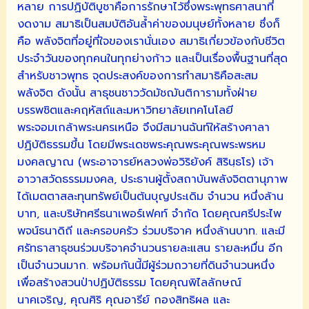
หลาย การปฏิบัติบูชาคือการรักษาไว้ซึ่งพระพุทธศาสนาที่
งดงาม สมาธิเป็นสมบัติอันล้ำค่าของมนุษย์ทั้งหลาย ซึ่งก็
คือ พลังจิตที่อยู่ที่ใจของเรานั่นเอง สมาธิเกี่ยวข้องกับชีวิต
ประจำวันของทุกคนในทุกย่างก้าว และเป็นเรื่องพื้นฐานที่สุด
สำหรับชาวพุทธ จุดประสงค์ของการทำสมาธิคือสะสม
พลังจิต ดังนั้น สาธุชนชาววัดมัชฌันติการามทั้งฝ่าย
บรรพชิตและคฤหัสถ์และมหาวิทยาลัยเทคโนโลยี
พระจอมเกล้าพระนครเหนือ จึงมีสมานฉันท์ให้สร้างศาลา
ปฏิบัติธรรมขึ้น โดยมีพระเดชพระคุณพระคุณพระพรหม
มงคลญาณ (พระอาจารย์หลวงพ่อวิริยังค์ สิรินฺธโร) เจ้า
อาวาสวัดธรรมมงคล, ประธานผู้ตั้งสถาบันพลังจิตตานุภาพ
ได้เมตตาสละทุนทรัพย์เป็นต้นบุญประเดิม จำนวน หนึ่งล้าน
บาท, และบริษัทศรีธนาเพอร์เฟคท์ จำกัด โดยคุณศรีประไพ
พจน์ธนาดิถี และครอบครัว ร่วมบริจาค หนึ่งล้านบาท. และมี
ศรัทธาสาธุชนร่วมบริจาคจำนวนรายละแสน รายละหมื่น อีก
เป็นจำนวนมาก. พร้อมกันนี้มีผู้ร่วมถวายที่ดินจำนวนหนึ่ง
เพื่อสร้างสวนป่าปฏิบัติธรรม โดยคุณพิไลลักษณ์
นาคเจริญ, คุณศิริ คุณอารีย์ กองสิทธิผล และ