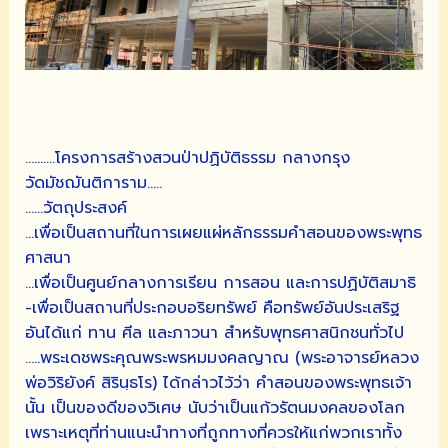
……….โครงการสร้างสวนป่าปฏิบัติธรรม กลางกรุง
วัดมัชฌันติการาม…..
……วัตถุประสงค์
…เพื่อเป็นสถานที่ในการเผยแผ่หลักธรรมคำสอนของพระพุทธ
ศาสนา
…เพื่อเป็นศูนย์กลางการเรียน การสอน และการปฏิบัติสมาธิ
-เพื่อเป็นสถานที่ประกอบอริยทรัพย์ คือทรัพย์อันประเสริฐ
อันได้แก่ ทาน ศีล และภาวนา สำหรับพุทธศาสนิกชนทั่วไป
…..พระเดชพระคุณพระพรหมมงคลญาณ (พระอาจารย์หลวง
พ่อวิริยังค์ สิรินฺธโร) ได้กล่าวไว้ว่า คำสอนของพระพุทธเจ้า
นั้น เป็นของดีของวิเศษ นับว่าเป็นแก้วรัตนมงคลของโลก
เพราะเหตุที่ท่านแนะนำทางที่ถูกทางที่ควรให้แก่พวกเราทั้ง