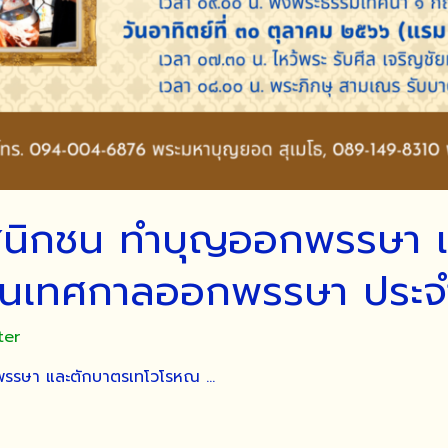
สนิกชน ทำบุญออกพรรษา 
งในเทศกาลออกพรรษา ประจ
ter
พรรษา และตักบาตรเทโวโรหณ …