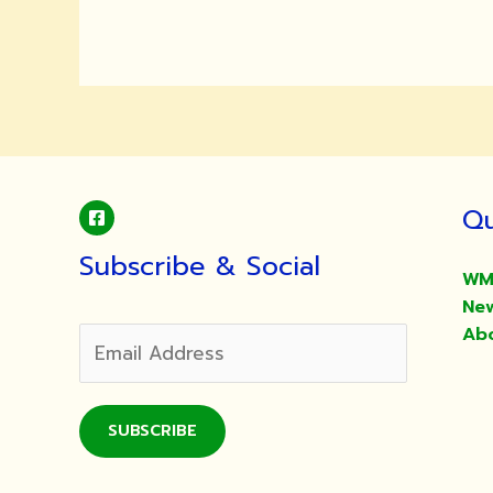
เชิญ
พุทธศาสนิกชน
ทำบุญ
ออก
พรรษา
และ
ตักบาตร
เท
Qu
โว
โรหณะ
Subscribe & Social
เนื่อง
WM
ใน
Ne
เทศกาล
Ab
ออก
พรรษา
ประจำ
SUBSCRIBE
ปี
2566