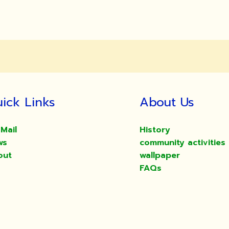
ick Links
About Us
Mail
History
ws
community activities
out
wallpaper
FAQs