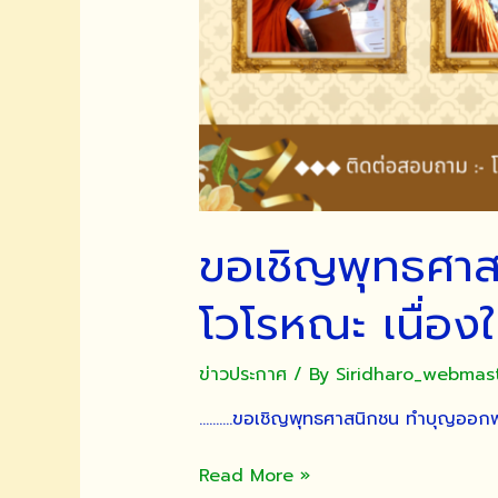
ขอเชิญพุทธศา
โวโรหณะ เนื่อ
ข่าวประกาศ
/ By
Siridharo_webmas
……….ขอเชิญพุทธศาสนิกชน ทำบุญออก
ขอ
Read More »