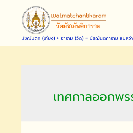
Skip
to
content
มัชฌันติก (เที่ยง) + อาราม (วัด) = มัชฌันติการาม แปลว่
เทศกาลออกพร