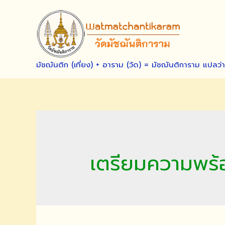
Skip
to
content
มัชฌันติก (เที่ยง) + อาราม (วัด) = มัชฌันติการาม แปลว่
เตรียมความพร้อ