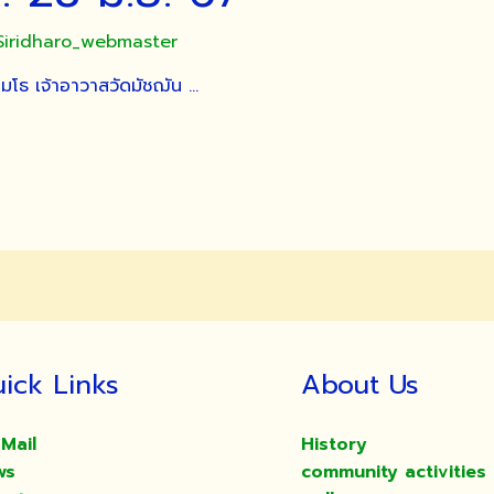
Siridharo_webmaster
โธ เจ้าอาวาสวัดมัชฌัน …
ick Links
About Us
Mail
History
ws
community activities