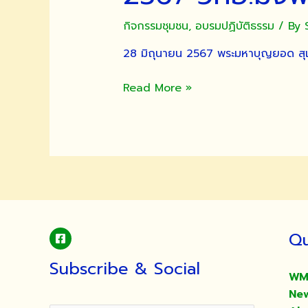
กิจกรรมชุมชน
,
อบรมปฏิบัติธรรม
/ By
28 มิถุนายน 2567 พระมหาบุญยอด สุเม
โครงการ
Read More »
อบรม
จริยธรรม
นักศึกษา
ใหม่
ประจำ
ปี
การ
ศึกษา
Qu
2567
วทอ.มจพ.
Subscribe & Social
28
WM
มิ.ย.
Ne