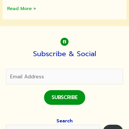
ขอ
Read More »
เชิญ
ชวน
พุทธศาสนิกชน
ทุก
ท่าน
ร่วม
Subscribe & Social
บำเพ็ญ
ทาน
ศีล
และ
ภาวนา,ทำบุญ
ตักบาตร,บวช
SUBSCRIBE
เนกขัม
มะ
,ปฏิบัติ
Search
ธรรม