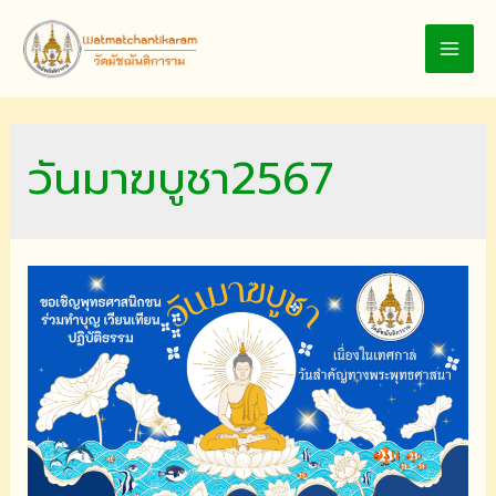
Skip
to
MAI
content
MEN
วันมาฆบูชา2567