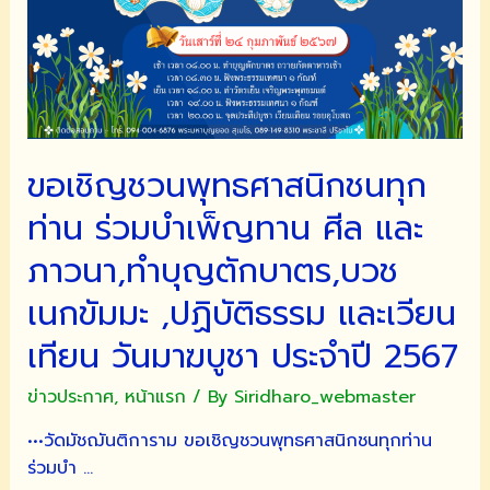
ขอเชิญชวนพุทธศาสนิกชนทุก
ท่าน ร่วมบำเพ็ญทาน ศีล และ
ภาวนา,ทำบุญตักบาตร,บวช
เนกขัมมะ ,ปฏิบัติธรรม และเวียน
เทียน วันมาฆบูชา ประจำปี 2567
ข่าวประกาศ
,
หน้าแรก
/ By
Siridharo_webmaster
•••วัดมัชฌันติการาม ขอเชิญชวนพุทธศาสนิกชนทุกท่าน
ร่วมบำ …