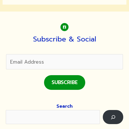
จิต
มหา
เปรียญ
ธรรม
ปี
พุทธศักราช
Subscribe & Social
๒๕๖๓
SUBSCRIBE
Search