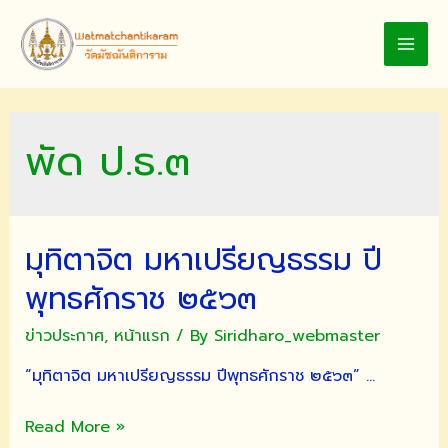
Skip
to
MAI
content
MEN
พัด ป.ธ.๓
มุทิตาจิต มหาเปรียญธรรม ปี
พุทธศักราช ๒๕๖๓
ข่าวประกาศ
,
หน้าแรก
/ By
Siridharo_webmaster
“มุทิตาจิต มหาเปรียญธรรม ปีพุทธศักราช ๒๕๖๓” …
มุทิตา
Read More »