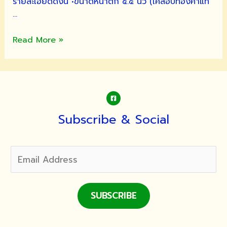
รายละเอียดดังนี้ •ขนาดหน้าตัก ๔.๕ นิ้ว (เคลือบทองคำแท้
…
ขอ
Read More »
เชิญ
ร่วม
ทำบุญ
บูชา
พระ
นิ
Subscribe & Social
รัน
ตรา
ย
จำลอง
วัดมัชฌันติการาม
SUBSCRIBE