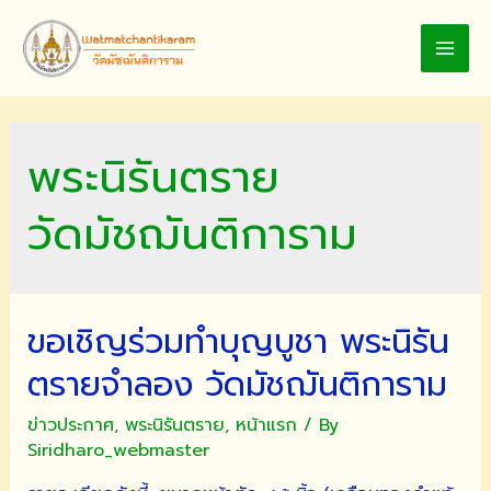
Skip
to
MAI
content
MEN
พระนิรันตราย
วัดมัชฌันติการาม
ขอเชิญร่วมทำบุญบูชา พระนิรัน
ตรายจำลอง วัดมัชฌันติการาม
ข่าวประกาศ
,
พระนิรันตราย
,
หน้าแรก
/ By
Siridharo_webmaster