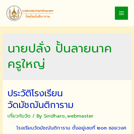
Skip
to
MAI
content
MEN
นายปลั่ง ปั้นลายนาค
ครูใหญ่
ประวัติโรงเรียน
วัดมัชฌันติการาม
เกี่ยวกับวัด
/ By
Siridharo_webmaster
โรงเรียนวัดมัชฌันติการาม ตั้งอยู่เลขที่ ๒๐๓ ซอยวงศ