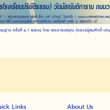
ฐาน ครั้งที่ ๔ / ๒๕๖๑ โดย พระราชวรคุณ (หลวงปู่สมศํกดิ์ ปณฺฑิ
ick Links
About Us