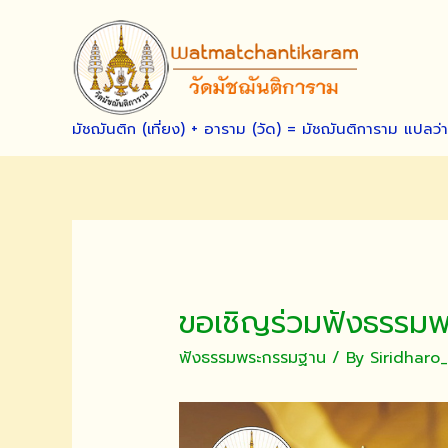
Skip
to
content
มัชฌันติก (เที่ยง) + อาราม (วัด) = มัชฌันติการาม แปลว่
ขอเชิญร่วมฟังธรรมพร
ฟังธรรมพระกรรมฐาน
/ By
Siridhar