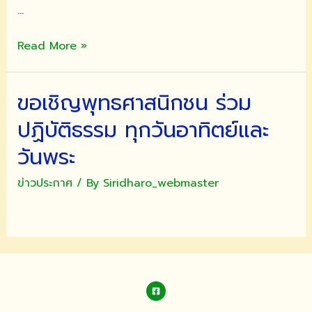
…
เจริญ
Read More »
จิต
ภาวนา
ขอเชิญพุทธศาสนิกชน ร่วม
ทุก
วัน
ปฏิบัติธรรม ทุกวันอาทิตย์และ
ธรรม
สวนะ
วันพระ
และ
ข่าวประกาศ
/ By
Siridharo_webmaster
วัน
อาทิตย์
ประจำ
ปี
2565