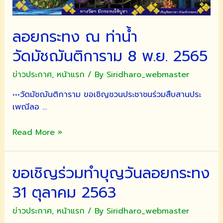
ลอยกระทง ณ ท่าน้ำ
วัดมัชฌันติการาม 8 พ.ย. 2565
ข่าวประกาศ
,
หน้าแรก
/ By
Siridharo_webmaster
•••วัดมัชฌันติการาม ขอเชิญชวนประชาชนร่วมสืบสานประ
เพณีลอ …
ลอย
Read More »
กระทง
ณ
ขอเชิญร่วมทำบุญวันลอยกระทง
ท่าน้ำ
วัดมัชฌันติการาม
31 ตุลาคม 2563
8
พ.ย.
ข่าวประกาศ
,
หน้าแรก
/ By
Siridharo_webmaster
2565