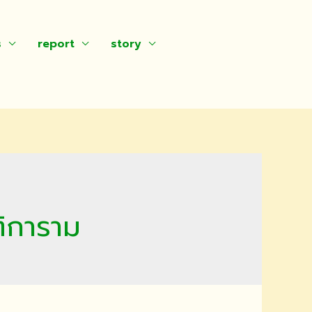
s
report
story
ติการาม