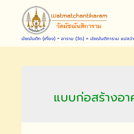
Skip
to
content
มัชฌันติก (เที่ยง) + อาราม (วัด) = มัชฌันติการาม แปลว่
แบบก่อสร้างอาค