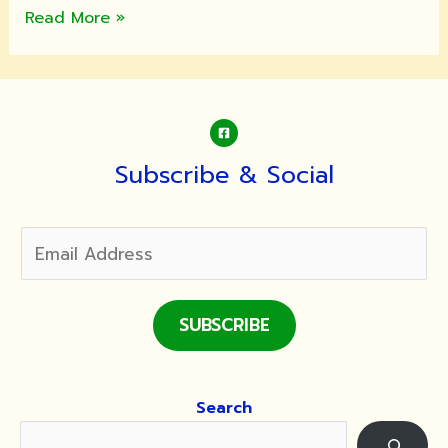
ขอ
Read More »
เชิญ
ร่วม
ทำบุญ
สร้าง
ศาลา
ปฏิบัติ
Subscribe & Social
ธรรม
(สวน
ป่า
ปฏิบัติ
ธรรม)
ณ
SUBSCRIBE
วัดมัชฌันติการาม
Search