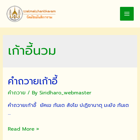
Skip
to
MAI
content
MEN
เก้าอี้นวม
คำถวายเก้าอี้
คำถวาย
/ By
Siridharo_webmaster
คำถวายเก้าอี้ ยัคเฆ ภันเต สังโฆ ปะฏิชานาตุ มะยัง ภันเต
…
คำ
Read More »
ถวาย