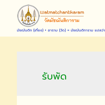
Skip
to
content
มัชฌันติก (เที่ยง) + อาราม (วัด) = มัชฌันติการาม แปลว่
รับพัด