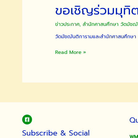
ขอเชิญร่วมมุท
ข่าวประกาศ
,
สำนักศาสนศึกษา วัดมัชฌ
วัดมัชฌันติการามและสำนักศาสนศึกษา
ขอ
Read More »
เชิญ
ร่วม
มุทิตา
การ
ทรง
ตั้ง
เปรียญ
ธรรม
Qu
๖
ประโยค
Subscribe & Social
WM