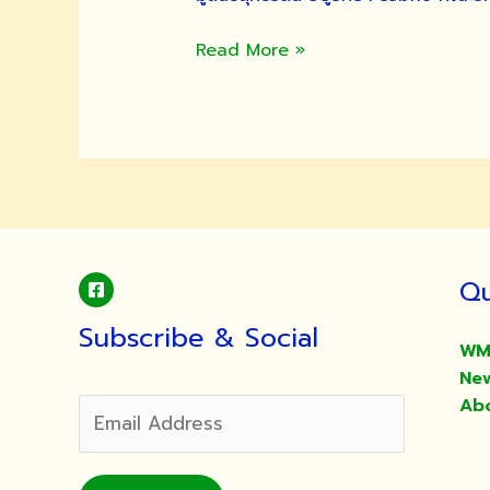
แจก
Read More »
ข้าวสาร
ด้วย
ตู้
แจก
ข้าวสาร
อัตโนมัติ
มจพ.
ประจำ
Qu
ปี
2567
Subscribe & Social
WM
Ne
Ab