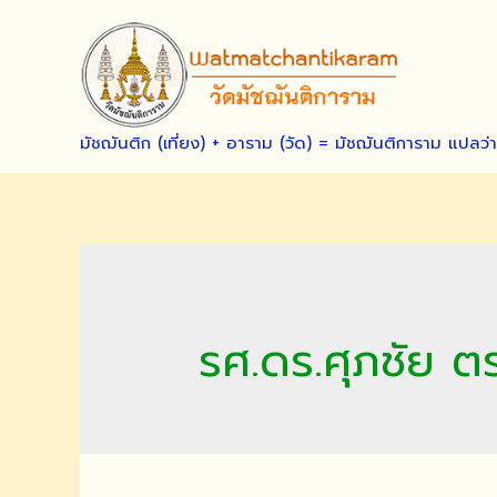
Skip
to
content
มัชฌันติก (เที่ยง) + อาราม (วัด) = มัชฌันติการาม แปลว่
รศ.ดร.ศุภชัย ตร