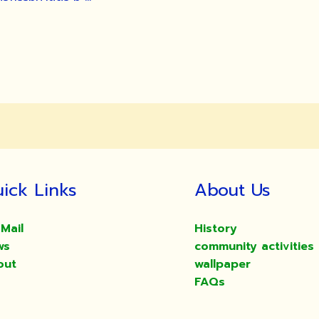
ick Links
About Us
Mail
History
ws
community activities
out
wallpaper
FAQs