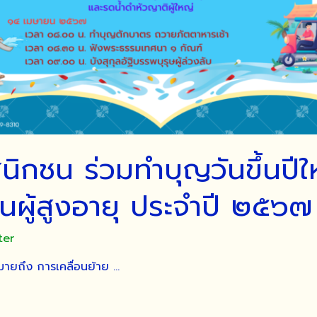
ิกชน ร่วมทำบุญวันขึ้นปีใ
นผู้สูงอายุ ประจำปี ๒๕๖๗
ter
ายถึง การเคลื่อนย้าย …