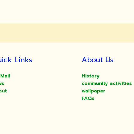
ick Links
About Us
Mail
History
ws
community activities
out
wallpaper
FAQs