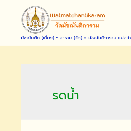
Skip
to
content
มัชฌันติก (เที่ยง) + อาราม (วัด) = มัชฌันติการาม แปลว่
รดน้ำ