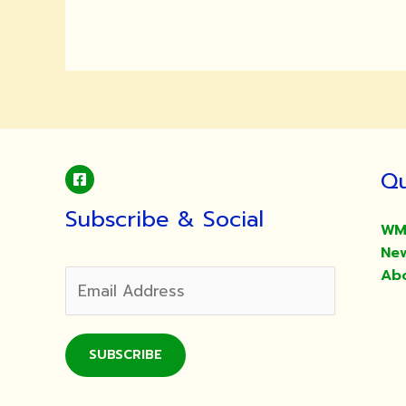
เชิญ
พุทธศาสนิกชน
ร่วม
ทำบุญ
วัน
ขึ้น
ปี
ใหม่
Qu
ไทย
ประเพณี
Subscribe & Social
สงกรานต์
WM
และ
Ne
วัน
Ab
ผู้
สูง
อายุ
SUBSCRIBE
ประจำ
ปี