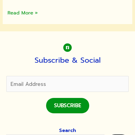
“คน
Read More »
ผู้
มี
สติ
มี
ความ
เจริญ
Subscribe & Social
ทุก
เมื่อ”
สมเด็จ
พระ
สังฆ
ราชฯ
SUBSCRIBE
ประทาน
พร
ปี
Search
ใหม่