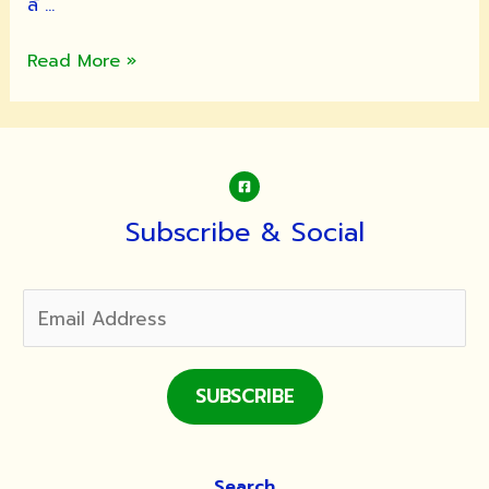
ลั …
ภาพ
Read More »
งาน
วาง
ศิลา
ฤกษ์
ศาลา
ปฏิบัติ
Subscribe & Social
ธรรม
และ
งาน
ทอด
ผ้าป่า
SUBSCRIBE
Search