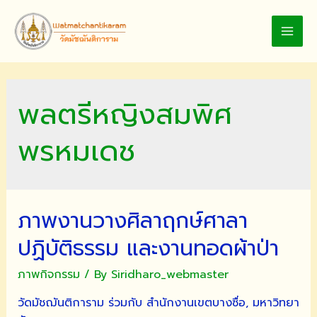
Skip
to
MAI
content
MEN
พลตรีหญิงสมพิศ
พรหมเดช
ภาพงานวางศิลาฤกษ์ศาลา
ปฏิบัติธรรม และงานทอดผ้าป่า
ภาพกิจกรรม
/ By
Siridharo_webmaster
วัดมัชฌันติการาม ร่วมกับ สำนักงานเขตบางซื่อ, มหาวิทยา