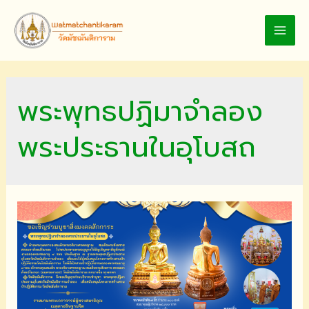
Skip
to
MAI
content
MEN
พระพุทธปฏิมาจำลอง
พระประธานในอุโบสถ