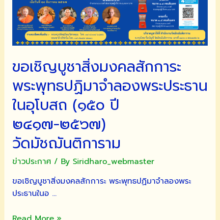
ขอเชิญบูชาสิ่งมงคลสักการะ
พระพุทธปฏิมาจำลองพระประธาน
ในอุโบสถ (๑๕๐ ปี
๒๔๑๗-๒๕๖๗)
วัดมัชฌันติการาม
ข่าวประกาศ
/ By
Siridharo_webmaster
ขอเชิญบูชาสิ่งมงคลสักการะ พระพุทธปฏิมาจำลองพระ
ประธานในอ …
ขอ
Read More »