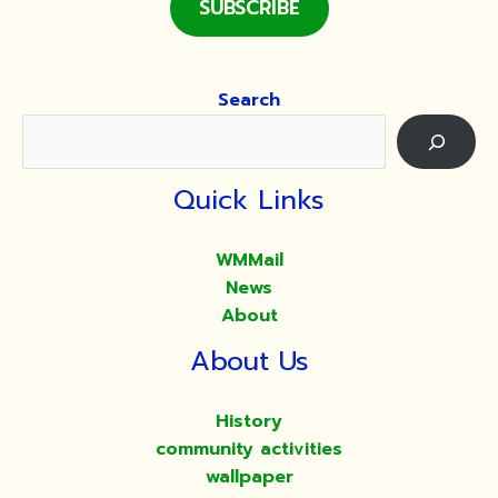
SUBSCRIBE
อุโบสถ
(๑๕๐
ปี
Search
๒๔๑๗-๒๕๖๗)
Quick Links
WMMail
News
About
About Us
History
community activities
wallpaper