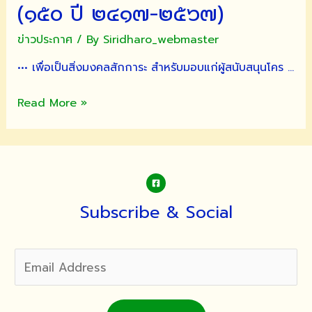
(๑๕๐ ปี ๒๔๑๗-๒๕๖๗)
ข่าวประกาศ
/ By
Siridharo_webmaster
••• เพื่อเป็นสิ่งมงคลสักการะ สำหรับมอบแก่ผู้สนับสนุนโคร …
ขอ
Read More »
เชิญ
พุทธศาสนิกชน
ร่วม
พิธี
พุทธ
าภิเษก
Subscribe & Social
พระพุทธ
ปฏิมา
จำลอง
พระ
ประธาน
ใน