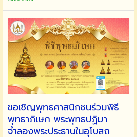
เชิญ
บูชา
สิ่ง
มงคล
สัก
การะ
พระพุทธ
ปฏิมา
จำลอง
พระ
ประธาน
ใน
อุโบสถ
ขอเชิญพุทธศาสนิกชนร่วมพิธี
(๑๕๐
ปี
พุทธาภิเษก พระพุทธปฏิมา
๒๔๑๗-๒๕๖๗)
จำลองพระประธานในอุโบสถ
วัดมัชฌันติการาม