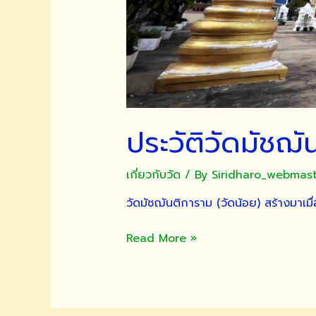
ประวัติวัดมัชฌั
เกี่ยวกับวัด
/ By
Siridharo_webmas
วัดมัชฌันติการาม (วัดน้อย) สร้างมาเม
ประวัติ
Read More »
วัดมัชฌันติการาม