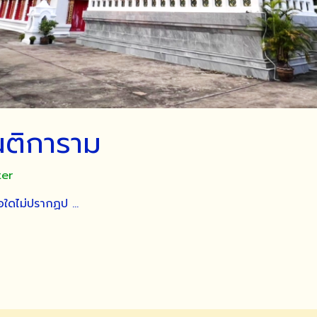
นติการาม
ter
ื่อใดไม่ปรากฏป …