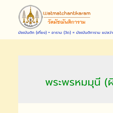
Skip
to
content
มัชฌันติก (เที่ยง) + อาราม (วัด) = มัชฌันติการาม แปลว่
พระพรหมมุนี (ผ