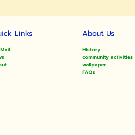
ick Links
About Us
Mail
History
ws
community activities
out
wallpaper
FAQs