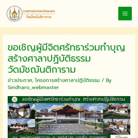
Skip
to
MAI
content
MEN
ขอเชิญผู้มีจิตศรัทธาร่วมทำบุญ
สร้างศาลาปฏิบัติธรรม
วัดมัชฌันติการาม
ข่าวประกาศ
,
โครงการสร้างศาลาปฏิบัติธรรม
/ By
Siridharo_webmaster