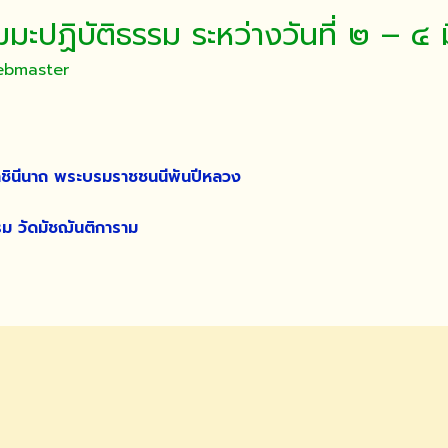
มะปฏิบัติธรรม ระหว่างวันที่ ๒ – 
ebmaster
มราชินีนาถ พระบรมราชชนนีพันปีหลวง
 วัดมัชฌันติการาม