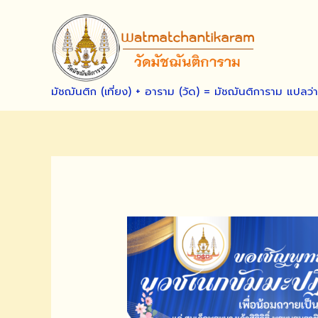
Skip
to
content
มัชฌันติก (เที่ยง) + อาราม (วัด) = มัชฌันติการาม แปลว่