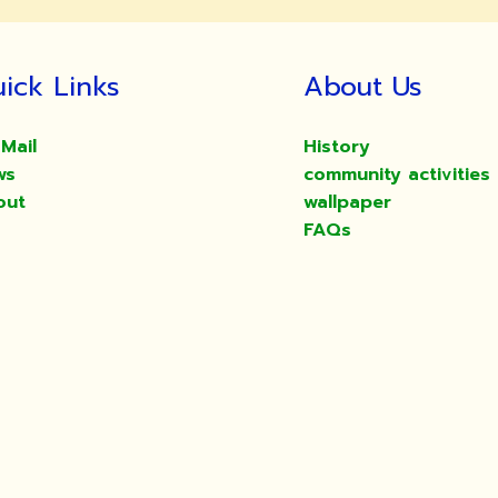
ick Links
About Us
Mail
History
ws
community activities
out
wallpaper
FAQs