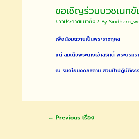
ขอเชิญร่วมบวชเนกขัม
ข่าวประกาศแนวตั้ง
/ By
Siridharo_w
เพื่อน้อมถวายเป็นพระราชกุศล
แด่ สมเด็จพระนางเจ้าสิริกิติ์ พระบร
ณ รมณียมงคลสถาน สวนป่าปฏิบัติธรรม
แนะแนว
←
Previous เรื่อง
เรื่อง