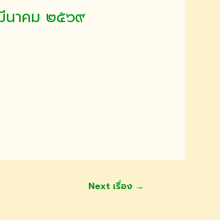
๔ มีนาคม ๒๕๖๙
Next เรื่อง
→