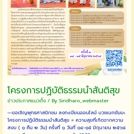
โครงการปฏิบัติธรรมนำสันติสุข
ข่าวประกาศแนวตั้ง
/ By
Siridharo_webmaster
•••ขอเชิญพุทธศาสนิกชน ลงทะเบียนออนไลน์ บวชเนกขัมมะ
โครงการปฏิบัติธรรมนำสันติสุข = ความสุขที่เกิดจากความ
สงบ ( ๑ คืน ๒ วัน) ครั้งที่ ๑ วันที่ ๑๔-๑๕ มิถุนายน ๒๕๖๘