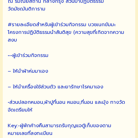
ณ รมณียสถาน กลางกรุง สวนป่าปฏิบัติธรรม
วัดมัชฌันติการาม
#รายละเอียดสำหรับผู้เข้าร่วมกิจกรรม บวชเนกขัมมะ
โครงการปฏิบัติธรรมนำสันติสุข (ความสุขที่เกิดจากความ
สงบ
•••ผู้เข้าร่วมกิจกรรม
– ให้นำผ้าห่มมาเอง
– ให้นำเครื่องใช้ส่วนตัว และยารักษาโรคมาเอง
•ส่วนปลอกหมอน,ผ้าปูที่นอน หมอน,ที่นอน และมุ้ง ทางวัด
จัดเตรียมให้
Key:-ผู้พักค้างคืนสามารถรับกุญแจตู้เก็บของตาม
หมายเลขที่ลงทะเบียน