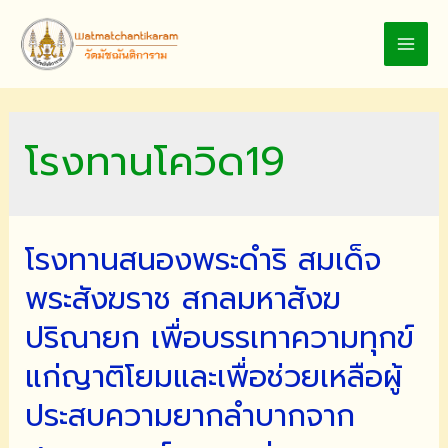
Skip
to
MAI
content
MEN
โรงทานโควิด19
โรงทานสนองพระดำริ สมเด็จ
พระสังฆราช สกลมหาสังฆ
ปริณายก เพื่อบรรเทาความทุกข์
แก่ญาติโยมและเพื่อช่วยเหลือผู้
ประสบความยากลำบากจาก