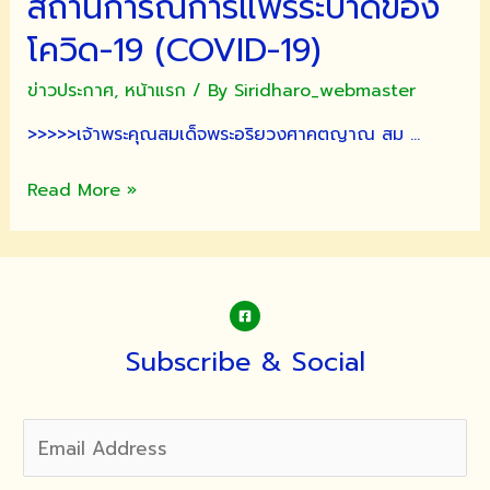
สถานการณ์การแพร่ระบาดของ
โควิด-19 (COVID-19)
ข่าวประกาศ
,
หน้าแรก
/ By
Siridharo_webmaster
>>>>>เจ้าพระคุณสมเด็จพระอริยวงศาคตญาณ สม …
โรง
Read More »
ทาน
สนอง
พระ
ดำริ
สมเด็จ
พระ
Subscribe & Social
สังฆราช
สกล
มหา
สังฆ
ปริณายก