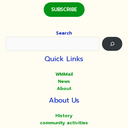
เพื่อ
SUBSCRIBE
บรรเทา
ความ
ทุกข์
Search
แก่
ญาติโยม
และ
เพื่อ
Quick Links
ช่วย
เหลือ
WMMail
ผู้
News
ประสบ
About
ความ
About Us
ยาก
ลำบาก
จาก
History
สถานการณ์
community activities