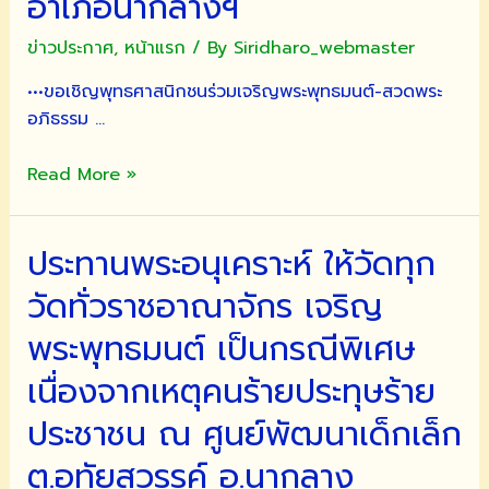
อำเภอนากลางฯ
ข่าวประกาศ
,
หน้าแรก
/ By
Siridharo_webmaster
•••ขอเชิญพุทธศาสนิกชนร่วมเจริญพระพุทธมนต์-สวดพระ
อภิธรรม …
ขอ
Read More »
เชิญ
พุทธศาสนิกชน
ประทานพระอนุเคราะห์ ให้วัดทุก
ร่วม
เจริญ
วัดทั่วราชอาณาจักร เจริญ
พระพุทธ
มนต์-
พระพุทธมนต์ เป็นกรณีพิเศษ
สวด
เนื่องจากเหตุคนร้ายประทุษร้าย
พระ
อภิธรรม
ประชาชน ณ ศูนย์พัฒนาเด็กเล็ก
นั่ง
ต.อุทัยสวรรค์ อ.นากลาง
สมาธิ