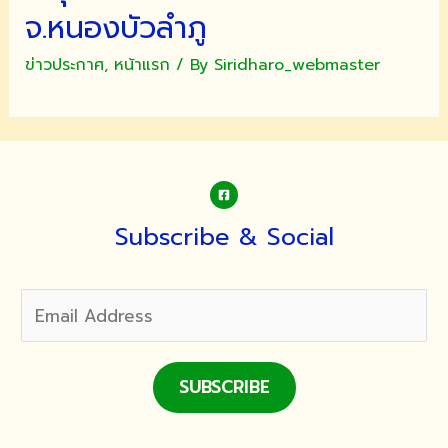
และ
จ.หนองบัวลำภู
แผ่
เมตตา
ข่าวประกาศ
,
หน้าแรก
/ By
Siridharo_webmaster
เพื่อ
อุทิศ
บุญ
กุศล
ให้
แด่
Subscribe & Social
ผู้
บริสุทธิ์
ที่
เสีย
ชีวิต
จาก
เหตุการณ์
SUBSCRIBE
กราด
ยิง