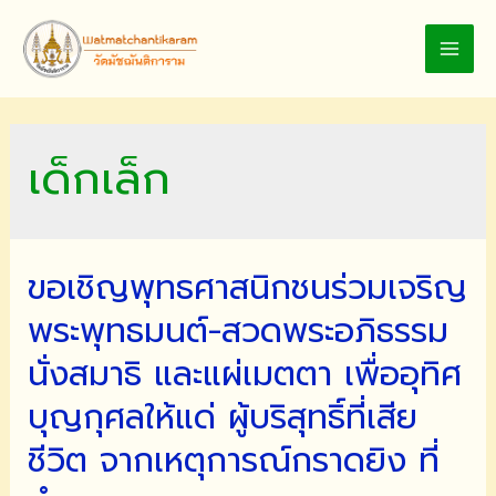
Skip
to
MAI
content
MEN
เด็กเล็ก
ขอเชิญพุทธศาสนิกชนร่วมเจริญ
พระพุทธมนต์-สวดพระอภิธรรม
นั่งสมาธิ และแผ่เมตตา เพื่ออุทิศ
บุญกุศลให้แด่ ผู้บริสุทธิ์ที่เสีย
ชีวิต จากเหตุการณ์กราดยิง ที่