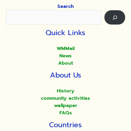
ที่
Search
อำเภอ
นา
กลางฯ
Quick Links
WMMail
News
About
About Us
History
community activities
wallpaper
FAQs
Countries