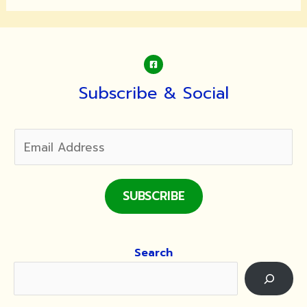
พระครู
ใบฎีกา
พันธุ์
(หลวง
ปู่
พันธ์
Subscribe & Social
อา
จาโร)
SUBSCRIBE
Search