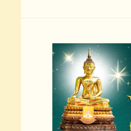
ขาว
(ราชพฤกษ์
ดอก
ขาว)