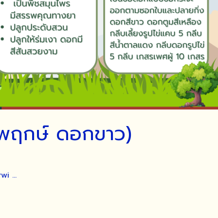
ชพฤกษ์ ดอกขาว)
rwi …