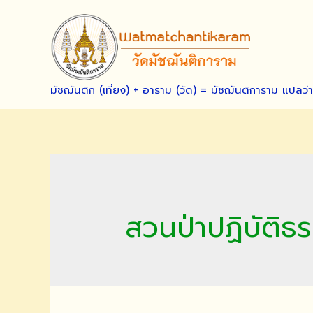
Skip
to
content
มัชฌันติก (เที่ยง) + อาราม (วัด) = มัชฌันติการาม แปลว่
สวนป่าปฏิบัติธ