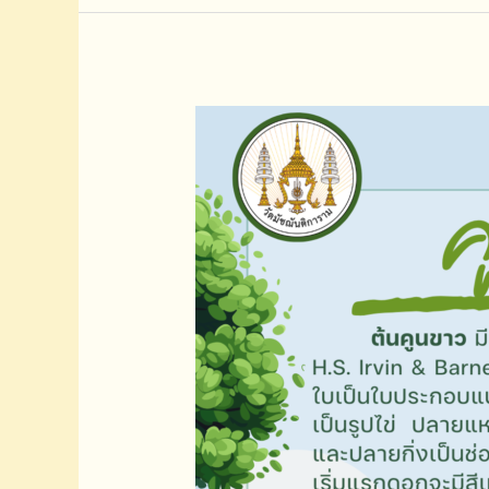
พระพุทธ
เมตตา