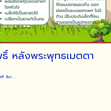
ธิ์ หลังพระพุทธเมตตา
งศ์ :&n …