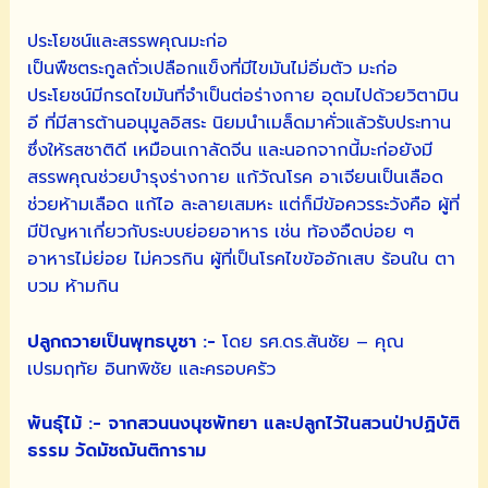
ประโยชน์และสรรพคุณมะก่อ
เป็นพืชตระกูลถั่วเปลือกแข็งที่มีไขมันไม่อิ่มตัว มะก่อ
ประโยชน์มีกรดไขมันที่จำเป็นต่อร่างกาย อุดมไปด้วยวิตามิน
อี ที่มีสารต้านอนุมูลอิสระ นิยมนำเมล็ดมาคั่วแล้วรับประทาน
ซึ่งให้รสชาติดี เหมือนเกาลัดจีน และนอกจากนี้มะก่อยังมี
สรรพคุณช่วยบำรุงร่างกาย แก้วัณโรค อาเจียนเป็นเลือด
ช่วยห้ามเลือด แก้ไอ ละลายเสมหะ แต่ก็มีข้อควรระวังคือ ผู้ที่
มีปัญหาเกี่ยวกับระบบย่อยอาหาร เช่น ท้องอืดบ่อย ๆ
อาหารไม่ย่อย ไม่ควรกิน ผู้ที่เป็นโรคไขข้ออักเสบ ร้อนใน ตา
บวม ห้ามกิน
ปลูกถวายเป็นพุทธบูชา :-
โดย รศ.ดร.สันชัย – คุณ
เปรมฤทัย อินทพิชัย และครอบครัว
พันธุ์ไม้ :- จากสวนนงนุชพัทยา และปลูกไว้ในสวนป่าปฏิบัติ
ธรรม วัดมัชฌันติการาม