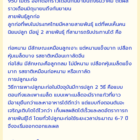
950 เมตร ออกดอกราวเดือนกันยายนถึงธันวาคม ติดผล
ราวเดือนมิถุนายนถึงกันยายน
สายพันธุ์ลูกก่อ
ลูกก่อที่พบในประเทศไทยมีหลายสายพันธุ์ แต่ที่พบเห็นคน
นิยมปลูก มีอยู่ 2 สายพันธุ์ ที่สามารถรับประทานได้ คือ
ก่อหนาม มีลักษณะเหมือนลูกเงาะ แต่หนามแข็งมาก เปลือก
หุ้มเมล็ดบาง รสชาติเหมือนเกาลัดจีน
ก่อโล้น มีลักษณะคือลูกกลม ไม่มีหนาม เปลือกหุ้มเมล็ดแข็ง
มาก รสชาติเหมือนก่อหนาม หรือเกาลัด
การปลูกมะก่อ
วิธีการเพาะปลูกมะก่อในปัจจุบันมีการปลูก 2 วิธี คือแบบ
ตอนกิ่งและเพาะเมล็ด แบบเพาะเมล็ดจะมีรากแก้วที่ยาว
มีอายุยืนกว่าและหาอาหารได้ดีกว่า แต่แบบกิ่งตอนต้นจะ
เจริญเติบโตได้ไวกว่า เก็บผลผลิตได้เร็วและลดอัตราการก
ลายพันธุ์ได้ โดยทั่วไปลูกมะก่อใช้ระยะเวลาประมาณ 6-7 ปี
จึงจะเริ่มออกดอกและผล