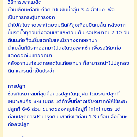
วิธีการเพาะเมล็ด
นำเมล็ดมะก่อที่แก่จัด ไปแช่ในน้ำอุ่น 3-4 ชั่วโมง เพื่อ
เป็นการกระตุ้นการงอก
นำไปใส่ในถาดเพาะโดยถมดินให้สูงเกือบมิดเมล็ด หลังจาก
นั้นรดน้ำทุกวันทั้งตอนเช้าและตอนเย็น รอประมาณ 7-10 วัน
ต้นมะก่อก็จะเริ่มแตกใบและมีรากงอกออกมา
นำเมล็ดที่มีรากออกมาไปลงในถุงเพาะชำ เพื่อรอให้มะก่อ
แตกยอดใบแท้ออกมา
หลังจากมะก่อแตกยอดใบแท้ออกมา ก็สามารถนำไปปลูกลง
ดิน และรดน้ำเป็นประจำ
การปลูก
ช่วงที่เหมาะสมที่สุดคือควรปลูกในฤดูฝน โดยระยะปลูกที่
เหมาะสมคือ 8×8 เมตร แต่ถ้าพื้นที่ลาดเอียงมากก็ให้ใช้ระยะ
ปลูกที่ 6×6 ส่วน ขนาดของหลุมให้อยู่ที่ 1x1x1 เมตร แต่
ก่อนปลูกควรปรับปรุงดินแล้วทิ้งไว้ก่อน 1-3 เดือน จึงนำมะ
ก่อลงปลูก