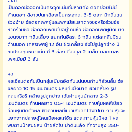
ดอก
เป็นดอกช่อออกเป็นกระจุกแน่นที่ปลายกิ่ง ดอกย่อยไม่มี
ก้านดอก สีขาวปนเหลืองเป็นกระจุกละ 3-5 ดอก มีกลิ่นฉุน
ร่วงง่าย ช่อดอกเพศผู้และเพศเมียแยกต่างช่อหรือร่วมช่อ
หากร่วมช่อ ช่อดอกเพศเมียอยู่โคนช่อ ช่อดอกเพศผู้มักแยก
แขนงมาก กลีบเลี้ยง แยกกันอิสระ 6 กลีบ แต่ละกลีบมีขน
ด้านนอก เกสรเพศผู้ 12 อัน ผิวเกลี้ยง รังไข่รูปลูกข่าง มี
ขนปกคลุมหนาแน่น มี 3 ช่อง มีออวุล 2 เมล็ด ยอดเกสร
เพศเมียมี 3 อัน
ผล
ผลเชื่อมต่อกันเป็นกลุ่มเบียดอัดกันแน่นบนก้านที่อ้วนสั้น ช่อ
ผลยาว 10-15 เซนติเมตร ผลแก่แข็งมาก ผิวเกลี้ยง รูป
กลมหรือรี คล้ายรูปลูกข่าง เส้นผ่านศูนย์กลาง 2-3
เซนติเมตร ก้านผลยาว 0.5-1 เซนติเมตร กาบหุ้มผลสีเขียว
อ่อนหุ้มมิดตัวผล ผิวกาบผลมีแนวเส้นคดโค้งไปมา กาบหุ้มจะ
แยกจากปลายสู่โคนเมื่อผลแก่จัด แต่ละกาบหุ้มมีผล 1 ผล
พบตามป่าสนผสม ป่าผลัดใบ ป่าดิบแล้ง ที่ความสูง 250-