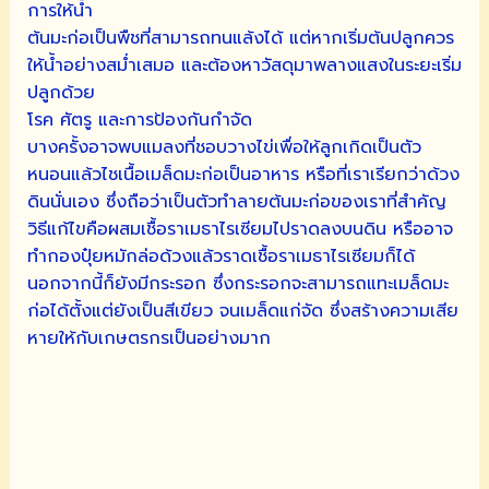
การให้น้ำ
ต้นมะก่อเป็นพืชที่สามารถทนแล้งได้ แต่หากเริ่มต้นปลูกควร
ให้น้ำอย่างสม่ำเสมอ และต้องหาวัสดุมาพลางแสงในระยะเริ่ม
ปลูกด้วย
โรค ศัตรู และการป้องกันกำจัด
บางครั้งอาจพบแมลงที่ชอบวางไข่เพื่อให้ลูกเกิดเป็นตัว
หนอนแล้วไชเนื้อเมล็ดมะก่อเป็นอาหาร หรือที่เราเรียกว่าด้วง
ดินนั่นเอง ซึ่งถือว่าเป็นตัวทำลายต้นมะก่อของเราที่สำคัญ
วิธีแก้ไขคือผสมเชื้อราเมธาไรเซียมไปราดลงบนดิน หรืออาจ
ทำกองปุ๋ยหมักล่อด้วงแล้วราดเชื้อราเมธาไรเซียมก็ได้
นอกจากนี้ก็ยังมีกระรอก ซึ่งกระรอกจะสามารถแทะเมล็ดมะ
ก่อได้ตั้งแต่ยังเป็นสีเขียว จนเมล็ดแก่จัด ซึ่งสร้างความเสีย
หายให้กับเกษตรกรเป็นอย่างมาก