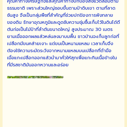
คุณค่าทางเศรษฐกิจและคุณค่าทางปกป้องสิ่งแวดล้อมตาม
ธรรมชาติ เพราะส่วนใหญ่ชอบขึ้นตามป่าดิบเขา ตามที่ลาด
ชันสูง จึงเป็นกลุ่มพืชที่สำคัญที่ช่วยปกป้องการพังทลาย
ของดิน รักษาอุณหภูมิและดูดซับความชุ่มชื้นเก็บไว้ในดินได้ดี
ต้นก่อเป็นไม้ป่าที่ลำต้นขนาดใหญ่ สูงประมาณ 30 เมตร
ยามเมื่อออกผลแล้วหล่นลงมาบนพื้น ชาวบ้านจะเก็บลูกก่อที่
เปลือกมีขนคล้ายเงาะ แต่ขนเป็นหนามแหลม เวลาเก็บจึง
ต้องใช้ความระมัดระวังจากหนามแหลมบนเปลือกที่ตำมือ
เมื่อแกะเปลือกออกแล้วนำมาคั่วให้สุกเพื่อแกะกินเนื้อข้างใน
ที่มีรสชาติมันออกหวานและอร่อย