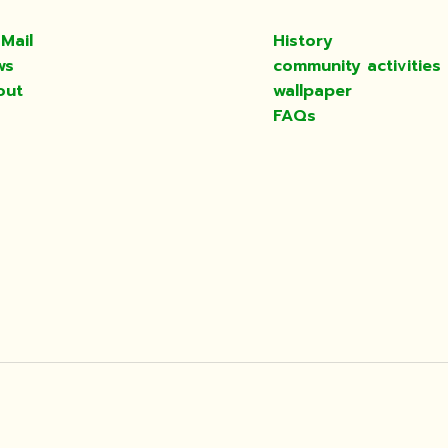
Mail
History
ws
community activities
out
wallpaper
FAQs