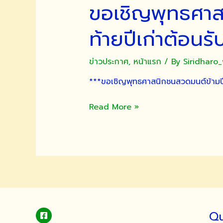
ขอเชิญพุทธศาสน
ท้ายปีเก่าต้อน
ข่าวประกาศ
,
หน้าแรก
/ By
Siridharo
***ขอเชิญพุทธศาสนิกชนสวดมนต์ข้ามปี 
ขอ
Read More »
เชิญ
พุทธศาสนิกชน
สวด
มนต์
ข้าม
ปี
เสริม
สิริ
Qu
มงคล