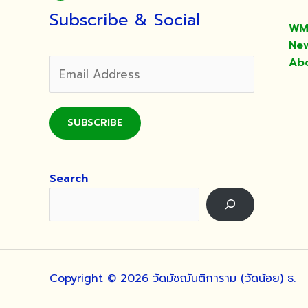
ส่ง
Subscribe & Social
ท้าย
WM
ปี
Ne
เก่า
Ab
ต้อนรับ
ปี
ใหม่
SUBSCRIBE
พุทธศักราช
๒๕๖๗
Search
Copyright © 2026 วัดมัชฌันติการาม (วัดน้อย) ธ.