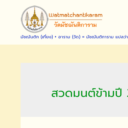
Skip
to
content
มัชฌันติก (เที่ยง) + อาราม (วัด) = มัชฌันติการาม แปลว่
สวดมนต์ข้ามปี