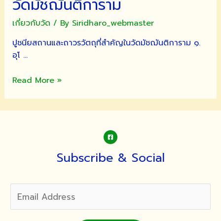
วัดมัชฌันติการาม
เกี่ยวกับวัด
/ By
Siridharo_webmaster
ปูชนียสถานและถาวรวัตถุที่สำคัญในวัดมัชฌันติการาม ๑.
อุโ …
ปูชนีย
Read More »
สถาน
ที่
สำคัญ
ใน
วัดมัชฌันติการาม
Subscribe & Social