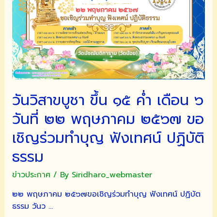
วันวิสาขบูชา ขึ้น ๑๕ ค่ำ เดือน ๖
วันที่ ๒๒ พฤษภาคม ๒๕๖๗ ขอ
เชิญร่วมทำบุญ ฟังเทศน์ ปฏิบัติ
ธรรม
ข่าวประกาศ
/ By
Siridharo_webmaster
๒๒ พฤษภาคม ๒๕๖๗ขอเชิญร่วมทำบุญ ฟังเทศน์ ปฏิบัต
ธรรม วันว …