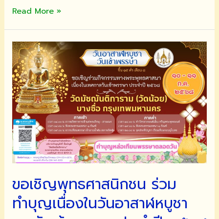
ขอ
Read More »
เชิญ
พุทธศาสนิกชน
ร่วม
ฟัง
เทศน์
และ
เป็น
เจ้า
ภาพ
เทศน์
มหาชาติ
สืบสาน
ประเพณี
ขอเชิญพุทธศาสนิกชน ร่วม
และ
ปลูก
ทำบุญเนื่องในวันอาสาฬหบูชา
ศรัทธา
แก่