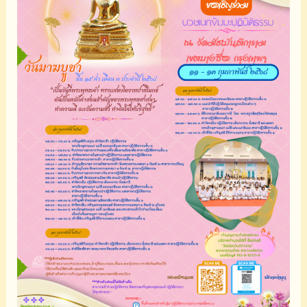
ธรรม
เนื่อง
ใน
วัน
อัฏฐ
มี
บูชา
๑๙
พ.ค.
๒๕๖๘