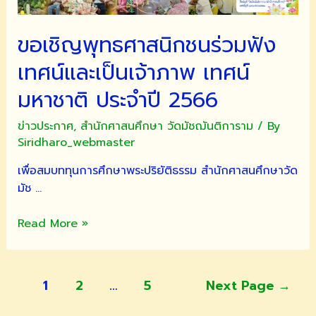
ตักบาตร,บวช
เนกขัม
ขอเชิญพุทธศาสนิกชนร่วมฟัง
มะ
เทศน์และเป็นเจ้าภาพ เทศน์
,ปฏิบัติ
ธรรม
มหาชาติ ประจำปี 2566
และ
เวียน
ข่าวประกาศ
,
สำนักศาสนศึกษา วัดมัชฌันติการาม
/ By
เทียน
Siridharo_webmaster
วัน
เพื่อสมบททุนการศึกษาพระปริยัติธรรม สำนักศาสนศึกษาวัด
มาฆบูชา
มัช …
ประจำ
ปี
ขอ
Read More »
2567
เชิญ
พุทธศาสนิกชน
ร่วม
แนะแนว
1
2
…
5
Next Page
→
ฟัง
เรื่อง
เทศน์