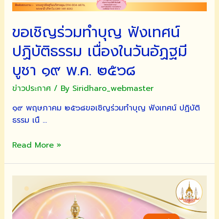
ไป
พรรษา
สู่
ประจำ
มรรคผล
ขอเชิญร่วมทำบุญ ฟังเทศน์
ปี
นิพพาน
๒๕๖๘
ปฏิบัติธรรม เนื่องในวันอัฏฐมี
บูชา ๑๙ พ.ค. ๒๕๖๘
ข่าวประกาศ
/ By
Siridharo_webmaster
๑๙ พฤษภาคม ๒๕๖๘ขอเชิญร่วมทำบุญ ฟังเทศน์ ปฏิบัติ
ธรรม เนื …
ขอ
Read More »
เชิญ
ร่วม
ทำบุญ
ฟัง
เทศน์
ปฏิบัติ