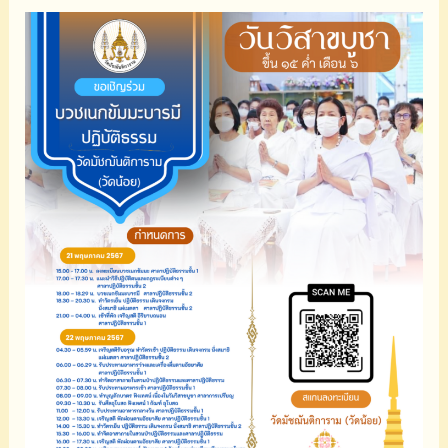
ทำบุญ
รักษา
ศีล
ปฏิบัติ
ธรรม
วัน
มาฆบูชา
๑๒
ก.พ.
๒๕๖๘