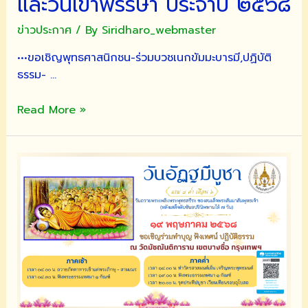
และวันเข้าพรรษา ประจำปี ๒๕๖๘
พุทธศาสนิกชน
ข่าวประกาศ
/ By
Siridharo_webmaster
ให้
ตระหนัก
•••ขอเชิญพุทธศาสนิกชน-ร่วมบวชเนกขัมมะบารมี,ปฏิบัติ
ถึง
ธรรม- …
คุณค่า
ใน
ขอ
Read More »
การ
เชิญ
สร้าง
พุทธศาสนิกชน
ทานบารมี
ร่วม
ซึ่ง
ทำบุญ
จะ
เนื่อง
ช่วย
ใน
ส่ง
วัน
เสริม
อาสาฬหบูชา
การ
และ
ปฏิบัติ
วัน
นำ
เข้า