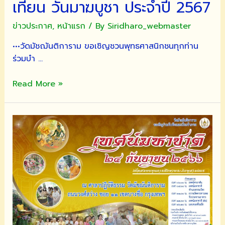
เทียน วันมาฆบูชา ประจำปี 2567
ยุต)
ระหว่าง
ข่าวประกาศ
,
หน้าแรก
/ By
Siridharo_webmaster
วัน
•••วัดมัชฌันติการาม ขอเชิญชวนพุทธศาสนิกชนทุกท่าน
ที่
ร่วมบำ …
๒๔-๓๑
มีนาคม
ขอ
Read More »
๒๕๖๗
เชิญ
ชวน
พุทธศาสนิกชน
ทุก
ท่าน
ร่วม
บำเพ็ญ
ทาน
ศีล
และ
ภาวนา,ทำบุญ