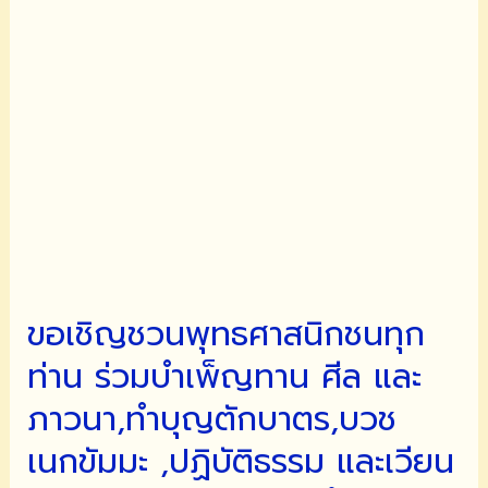
ทาน
รักษา
ศีล
และ
การ
ปฏิบัติ
ภาวนา
ใน
โครงการ
ฝึก
อบรม
พระ
ขอเชิญชวนพุทธศาสนิกชนทุก
ธรรม
ท่าน ร่วมบำเพ็ญทาน ศีล และ
ทูต
ไป
ภาวนา,ทำบุญตักบาตร,บวช
ต่าง
เนกขัมมะ ,ปฏิบัติธรรม และเวียน
ประเทศ
(ธรรม