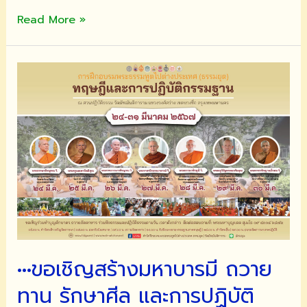
วัน
Read More »
วิสาขบูชา
ขึ้น
๑๕
ค่ำ
เดือน
๖
วัน
ที่
๒๒
พฤษภาคม
๒๕๖๗
ขอ
เชิญ
ร่วม
•••ขอเชิญสร้างมหาบารมี ถวาย
ทำบุญ
ทาน รักษาศีล และการปฏิบัติ
ฟัง