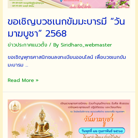
ขอเชิญบวชเนกขัมมะบารมี “วัน
มาฆบูชา” 2568
ข่าวประกาศแนวตั้ง
/ By
Siridharo_webmaster
ขอเชิญพุทธศาสนิกชนลงทะเบียนออนไลน์ เพื่อบวชเนกขัม
มะบารม …
ขอ
Read More »
เชิญ
บวช
เนกขัม
มะ
บารมี
“วัน
มาฆบูชา”