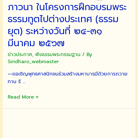
เทศน์
ภาวนา ในโครงการฝึกอบรมพระ
ปฏิบัติ
ธรรมทูตไปต่างประเทศ (ธรรม
ธรรม
ยุต) ระหว่างวันที่ ๒๔-๓๑
มีนาคม ๒๕๖๗
ข่าวประกาศ
,
ฟังธรรมพระกรรมฐาน
/ By
Siridharo_webmaster
•••ขอเชิญพุทธศาสนิกชนร่วมสร้างมหาบารมีด้วยการถวาย
ทาน รั …
•••ขอ
Read More »
เชิญ
สร้าง
มหา
บารมี
ถวาย