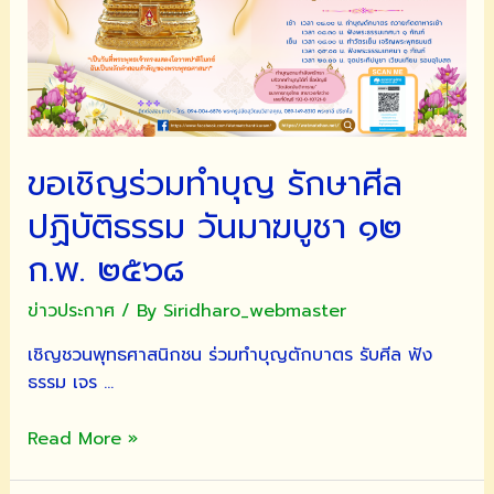
2568
ขอเชิญร่วมทำบุญ รักษาศีล
ปฏิบัติธรรม วันมาฆบูชา ๑๒
ก.พ. ๒๕๖๘
ข่าวประกาศ
/ By
Siridharo_webmaster
เชิญชวนพุทธศาสนิกชน ร่วมทำบุญตักบาตร รับศีล ฟัง
ธรรม เจร …
ขอ
Read More »
เชิญ
ร่วม