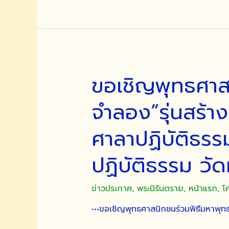
พระ
สงฆ์
สมณศักดิ์
เมตตา
เจริญ
พระพุทธ
ขอเชิญพุทธศาส
มนต์
และ
จำลอง”รุ่นสร้า
เมตตา
อธิษฐาน
ศาลาปฏิบัติธร
จิต
ใน
ปฏิบัติธรรม วั
พิธี
พุทธ
าภิเษก
ข่าวประกาศ
,
พระนิรันตราย
,
หน้าแรก
,
โ
พระ
นิ
•••ขอเชิญพุทธศาสนิกชนร่วมพิธีมหาพุท
รัน