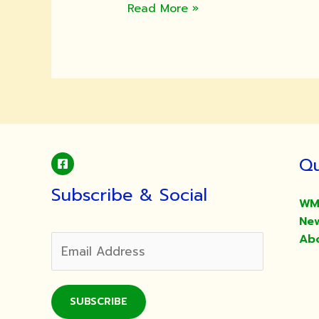
ตราย
ขอ
Read More »
เชิญ
พุทธศาสนิกชน
ร่วม
พิธี
มหา
พุทธ
าภิเษก
พระ
Qu
นิ
รัน
Subscribe & Social
ตรา
WM
ย
Ne
จำลอง”รุ่น
Ab
สร้าง
สวน
ป่า
SUBSCRIBE
ปฏิบัติ