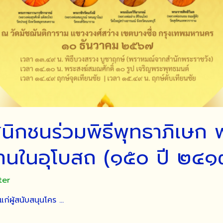
ิกชนร่วมพิธีพุทธาภิเษก 
านในอุโบสถ (๑๕๐ ปี ๒๔
ter
แก่ผู้สนับสนุนโคร …