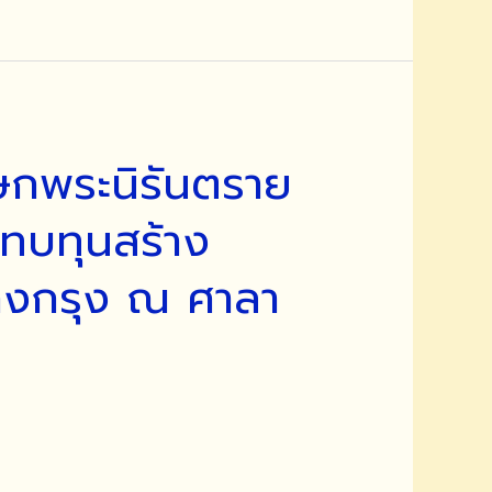
ษกพระนิรันตราย
มทบทุนสร้าง
างกรุง ณ ศาลา