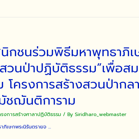
นิกชนร่วมพิธีมหาพุทธาภิเ
งสวนป่าปฏิบัติธรรม”เพื่อส
รม โครงการสร้างสวนป่ากล
ดมัชฌันติการาม
ครงการสร้างศาลาปฏิบัติธรรม
/ By
Siridharo_webmaster
ธาภิเษกพระนิรันตรายจ …