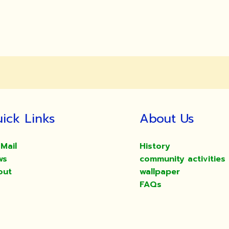
ick Links
About Us
Mail
History
ws
community activities
out
wallpaper
FAQs