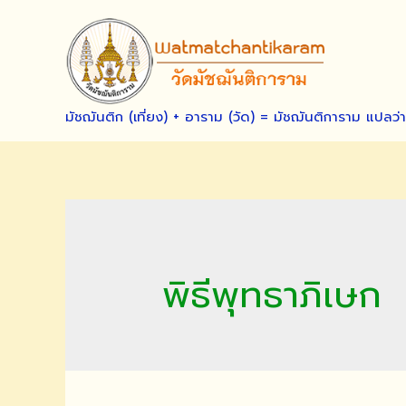
Skip
to
content
มัชฌันติก (เที่ยง) + อาราม (วัด) = มัชฌันติการาม แปลว่
พิธีพุทธาภิเษก