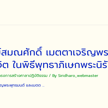
สมณศักดิ์ เมตตาเจริญพร
ต ในพิธีพุทธาภิเษกพระนิ
ครงการสร้างศาลาปฏิบัติธรรม
/ By
Siridharo_webmaster
ริญพระพุทธมนต์ และเมตต …