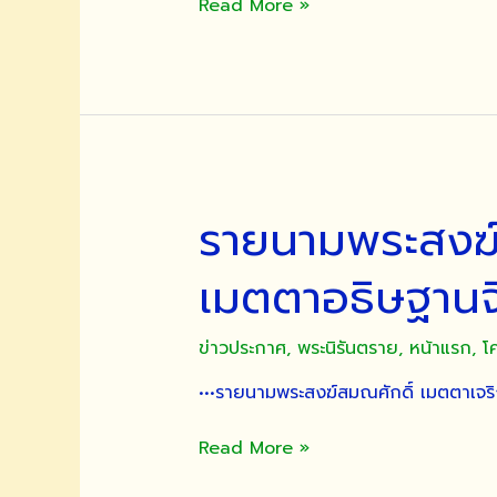
ขอ
Read More »
เชิญ
พุทธศาสนิกชน
ร่วม
พิธี
พุทธ
าภิเษก
พระพุทธ
รายนามพระสงฆ์
ปฏิมา
จำลอง
เมตตาอธิษฐานจิ
พระ
ประธาน
ใน
ข่าวประกาศ
,
พระนิรันตราย
,
หน้าแรก
,
โ
อุโบสถ
•••รายนามพระสงฆ์สมณศักดิ์ เมตตาเจ
(๑๕๐
ปี
ราย
๒๔๑๗-๒๕๖๗)
Read More »
นาม