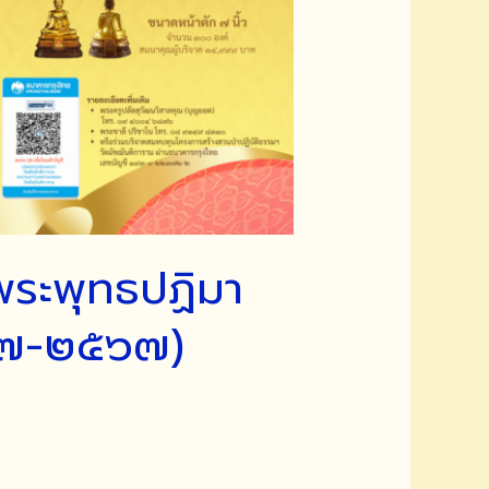
พระพุทธปฏิมา
๑๗-๒๕๖๗)